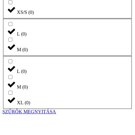
XS/S
(
0
)
L
(
0
)
M
(
0
)
L
(
0
)
M
(
0
)
XL
(
0
)
SZŰRŐK MEGNYITÁSA