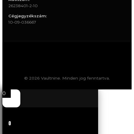
26238401-2-10
Cégjegyzékszám:
10-09-036667
© 2026 Vaultnine. Minden jog fenntartva.
0
0