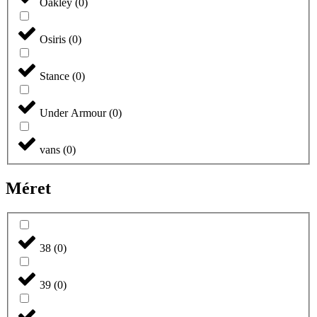
Oakley
(
0
)
Osiris
(
0
)
Stance
(
0
)
Under Armour
(
0
)
vans
(
0
)
Méret
38
(
0
)
39
(
0
)