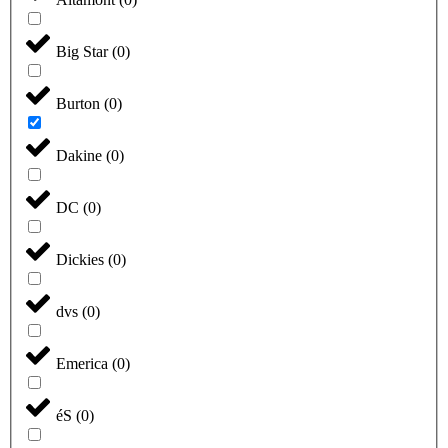
Big Star
(
0
)
Burton
(
0
)
Dakine
(
0
)
DC
(
0
)
Dickies
(
0
)
dvs
(
0
)
Emerica
(
0
)
éS
(
0
)