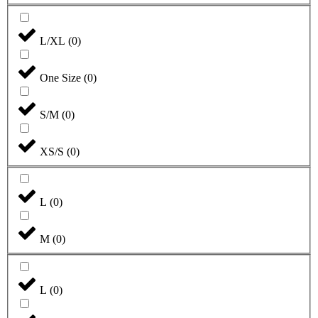
L/XL
(
0
)
One Size
(
0
)
S/M
(
0
)
XS/S
(
0
)
L
(
0
)
M
(
0
)
L
(
0
)