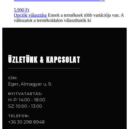
5.990
Ft
Opciók választása
Ennek a terméknek több variációja van. A
változatok a termékoldalon választhatók ki
ÜZLETÜNK & KAPCSOLAT
CÍM:
Eger, Almagyar u. 9.
NYITVATARTÁS:
H-P: 14:00 - 18:00
SZ: 10:00 - 13:00
TELEFON:
+36 30 298 8948