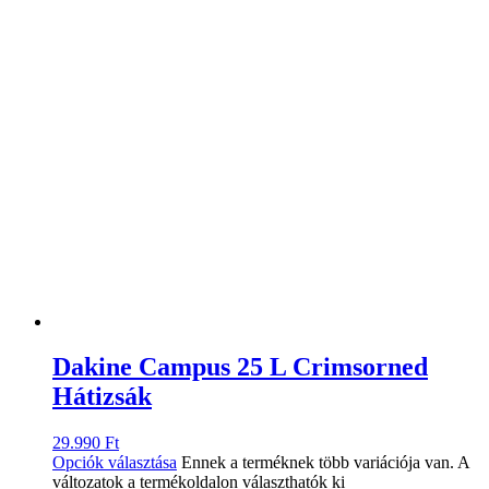
Dakine Campus 25 L Crimsorned
Hátizsák
29.990
Ft
Opciók választása
Ennek a terméknek több variációja van. A
változatok a termékoldalon választhatók ki