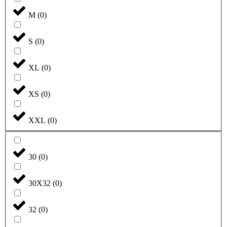
M
(
0
)
S
(
0
)
XL
(
0
)
XS
(
0
)
XXL
(
0
)
30
(
0
)
30X32
(
0
)
32
(
0
)