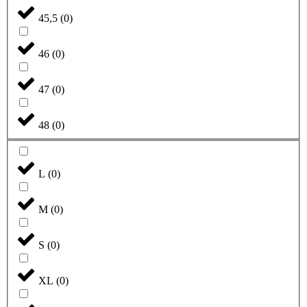
45,5
(
0
)
46
(
0
)
47
(
0
)
48
(
0
)
L
(
0
)
M
(
0
)
S
(
0
)
XL
(
0
)