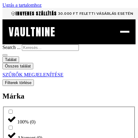
Ugrás a tartalomhoz
INGYENES SZÁLLÍTÁS
30.000 FT FELETTI VÁSÁRLÁS ESETÉN
VAULTNINE
Search ...
Találat
Összes találat
SZŰRŐK MEGJELENÍTÉSE
Filterek törlése
Márka
100%
(
0
)
Altamont
(
0
)