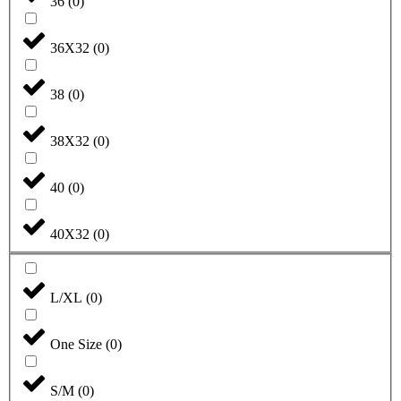
36
(
0
)
36X32
(
0
)
38
(
0
)
38X32
(
0
)
40
(
0
)
40X32
(
0
)
L/XL
(
0
)
One Size
(
0
)
S/M
(
0
)