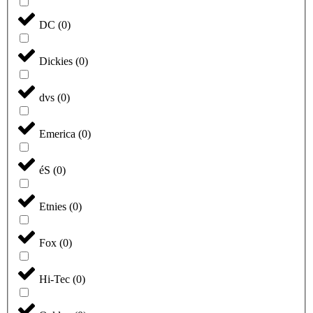
DC
(
0
)
Dickies
(
0
)
dvs
(
0
)
Emerica
(
0
)
éS
(
0
)
Etnies
(
0
)
Fox
(
0
)
Hi-Tec
(
0
)