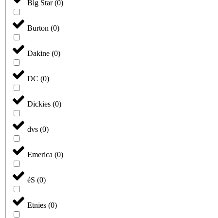
Big Star
(
0
)
Burton
(
0
)
Dakine
(
0
)
DC
(
0
)
Dickies
(
0
)
dvs
(
0
)
Emerica
(
0
)
éS
(
0
)
Etnies
(
0
)