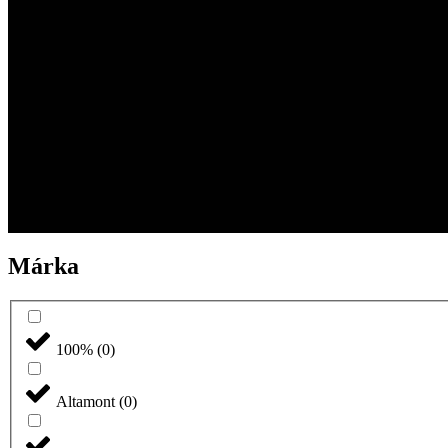
Márka
100%
(
0
)
Altamont
(
0
)