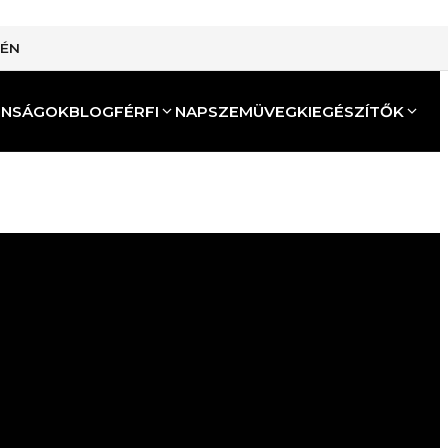
TÉN
ONSÁGOK
BLOG
FÉRFI
NAPSZEMÜVEG
KIEGÉSZÍTŐK