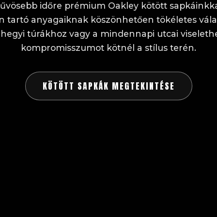
 hűvösebb időre prémium Oakley kötött sapkáinkk
 tartó anyagaiknak köszönhetően tökéletes vála
, hegyi túrákhoz vagy a mindennapi utcai viseleth
kompromisszumot kötnél a stílus terén.
KÖTÖTT SAPKÁK MEGTEKINTÉSE