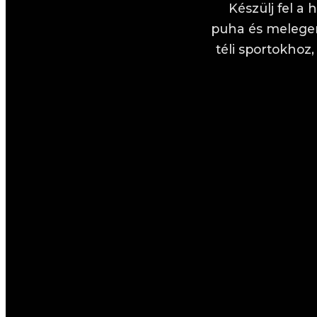
Készülj fel a
puha és melegen
téli sportokhoz