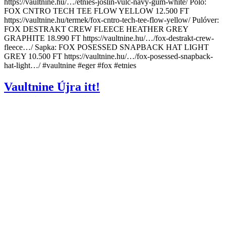
https://vaultnine.hu/…/etnies-joslin-vulc-navy-gum-white/ Póló:
FOX CNTRO TECH TEE FLOW YELLOW 12.500 FT
https://vaultnine.hu/termek/fox-cntro-tech-tee-flow-yellow/ Pulóver:
FOX DESTRAKT CREW FLEECE HEATHER GREY
GRAPHITE 18.990 FT https://vaultnine.hu/…/fox-destrakt-crew-
fleece…/ Sapka: FOX POSESSED SNAPBACK HAT LIGHT
GREY 10.500 FT https://vaultnine.hu/…/fox-posessed-snapback-
hat-light…/ #vaultnine #eger #fox #etnies
Vaultnine Újra itt!