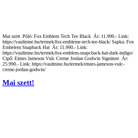
Mai szett Póló: Fox Emblem Tech Tee Black Ár: 11.990.- Link:
https://vaultnine.hu/termek/fox-embleme-tech-tee-black/ Sapka: Fox
Embelem Snapback Hat Ár: 11.990.- Link:
https://vaultnine.hu/termek/fox-emblem-snapcback-hat-dark-indigo/
Cipő: Etnies Jameson Vulc Creme Jordan Godwin Signiture Ár:
25.990.- Link: https://vaultnine.hu/termek/etnies-jameson-vulc-
creme-jordan-godwin/
Mai szett!