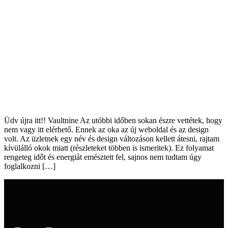
Üdv újra itt!! Vaultnine Az utóbbi időben sokan észre vettétek, hogy
nem vagy itt elérhető. Ennek az oka az új weboldal és az design
volt. Az üzletnek egy név és design változáson kellett átesni, rajtam
kívülálló okok miatt (részleteket többen is ismeritek). Ez folyamat
rengeteg időt és energiát emésztett fel, sajnos nem tudtam úgy
foglalkozni […]