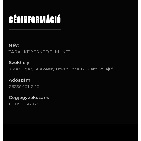
CÉGINFORMÁCIÓ
Név:
TARAI-KERESKEDELMI KFT.
Székhely:
3300 Eger, Telekessy István utca 12. 2.em. 25.ajtó
Adószám:
26238401-2-10
Cégjegyzékszám:
10-09-036667