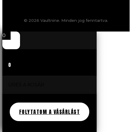
© 2026 Vaultnine. Minden jog fenntartva.
0
0
ÜRES A KOSÁR
FOLYTATOM A VÁSÁRLÁST