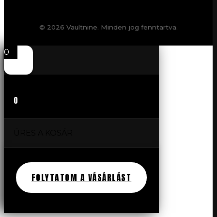
© 2026 Vaultnine. Minden jog fenntartva.
0
0
ÜRES A KOSÁR
FOLYTATOM A VÁSÁRLÁST