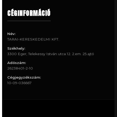
CÉGINFORMÁCIÓ
Név:
TARAI-KERESKEDELMI KFT.
Székhely:
3300 Eger, Telekessy István utca 12. 2.em. 25.ajtó
Adószám:
26238401-2-10
Cégjegyzékszám:
10-09-036667