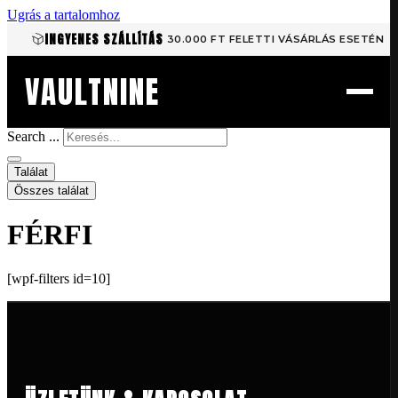
Ugrás a tartalomhoz
INGYENES SZÁLLÍTÁS
30.000 FT FELETTI VÁSÁRLÁS ESETÉN
VAULTNINE
Search ...
Találat
Összes találat
FÉRFI
[wpf-filters id=10]