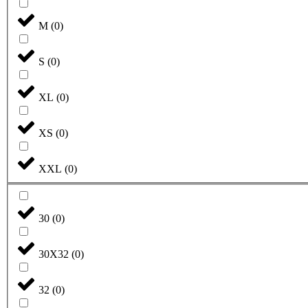
M
(
0
)
S
(
0
)
XL
(
0
)
XS
(
0
)
XXL
(
0
)
30
(
0
)
30X32
(
0
)
32
(
0
)