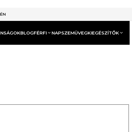
TÉN
ONSÁGOK
BLOG
FÉRFI
NAPSZEMÜVEG
KIEGÉSZÍTŐK