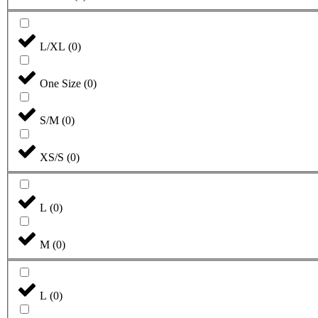
L/XL
(
0
)
One Size
(
0
)
S/M
(
0
)
XS/S
(
0
)
L
(
0
)
M
(
0
)
L
(
0
)