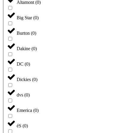
Altamont
(
0
)
Big Star
(
0
)
Burton
(
0
)
Dakine
(
0
)
DC
(
0
)
Dickies
(
0
)
dvs
(
0
)
Emerica
(
0
)
éS
(
0
)