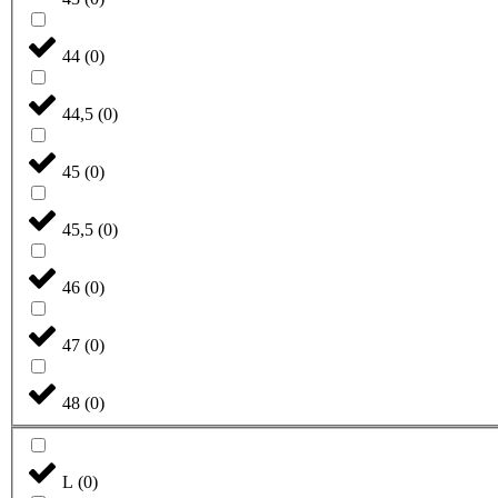
44
(
0
)
44,5
(
0
)
45
(
0
)
45,5
(
0
)
46
(
0
)
47
(
0
)
48
(
0
)
L
(
0
)