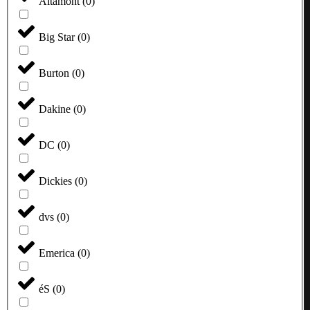
Altamont
(
0
)
Big Star
(
0
)
Burton
(
0
)
Dakine
(
0
)
DC
(
0
)
Dickies
(
0
)
dvs
(
0
)
Emerica
(
0
)
éS
(
0
)