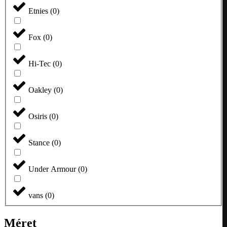
Etnies
(
0
)
Fox
(
0
)
Hi-Tec
(
0
)
Oakley
(
0
)
Osiris
(
0
)
Stance
(
0
)
Under Armour
(
0
)
vans
(
0
)
Méret