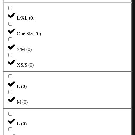
L/XL
(
0
)
One Size
(
0
)
S/M
(
0
)
XS/S
(
0
)
L
(
0
)
M
(
0
)
L
(
0
)