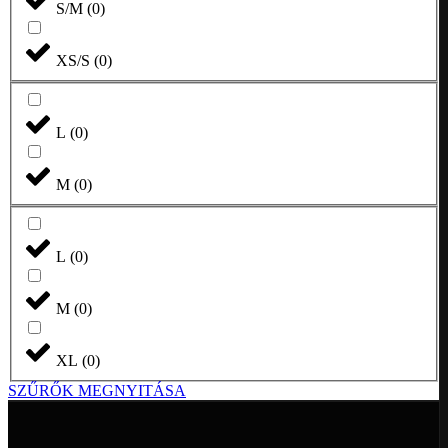
S/M
(
0
)
XS/S
(
0
)
L
(
0
)
M
(
0
)
L
(
0
)
M
(
0
)
XL
(
0
)
SZŰRŐK MEGNYITÁSA