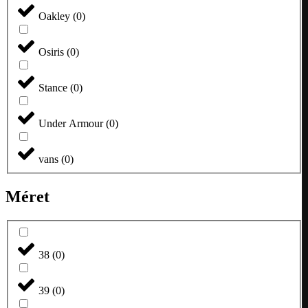
Oakley
(
0
)
Osiris
(
0
)
Stance
(
0
)
Under Armour
(
0
)
vans
(
0
)
Méret
38
(
0
)
39
(
0
)