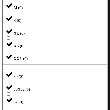
M
(
0
)
S
(
0
)
XL
(
0
)
XS
(
0
)
XXL
(
0
)
30
(
0
)
30X32
(
0
)
32
(
0
)