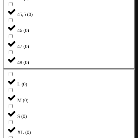
45,5
(
0
)
46
(
0
)
47
(
0
)
48
(
0
)
L
(
0
)
M
(
0
)
S
(
0
)
XL
(
0
)