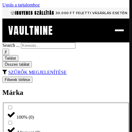
Ugrás a tartalomhoz
INGYENES SZÁLLÍTÁS
30.000 FT FELETTI VÁSÁRLÁS ESETÉN
VAULTNINE
Search ...
Találat
Összes találat
SZŰRŐK MEGJELENÍTÉSE
Filterek törlése
Márka
100%
(
0
)