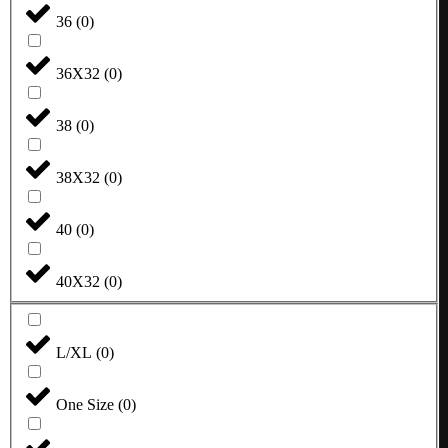
36
(
0
)
36X32
(
0
)
38
(
0
)
38X32
(
0
)
40
(
0
)
40X32
(
0
)
L/XL
(
0
)
One Size
(
0
)