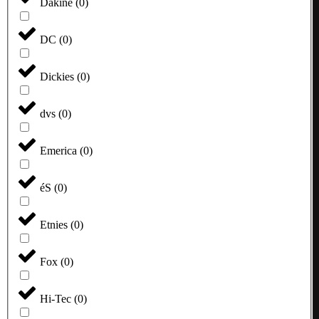
Dakine
(
0
)
DC
(
0
)
Dickies
(
0
)
dvs
(
0
)
Emerica
(
0
)
éS
(
0
)
Etnies
(
0
)
Fox
(
0
)
Hi-Tec
(
0
)