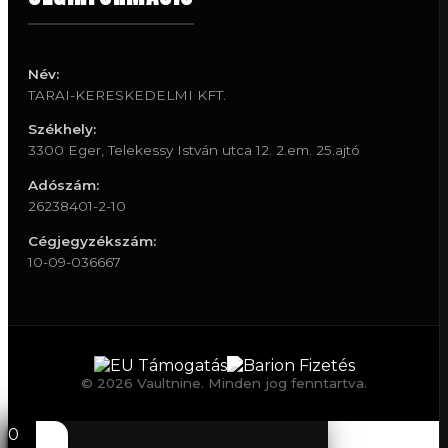
Név:
TARAI-KERESKEDELMI KFT.
Székhely:
3300 Eger, Telekessy István utca 12. 2.em. 25.ajtó
Adószám:
26238401-2-10
Cégjegyzékszám:
10-09-036667
© 2026 Vaultnine. Minden jog fenntartva.
0