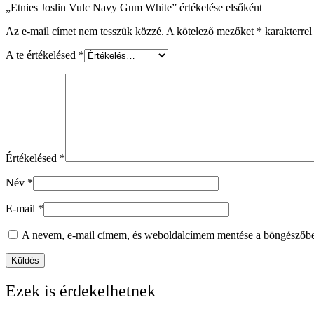
„Etnies Joslin Vulc Navy Gum White” értékelése elsőként
Az e-mail címet nem tesszük közzé.
A kötelező mezőket
*
karakterrel 
A te értékelésed
*
Értékelésed
*
Név
*
E-mail
*
A nevem, e-mail címem, és weboldalcímem mentése a böngészőb
Ezek is érdekelhetnek