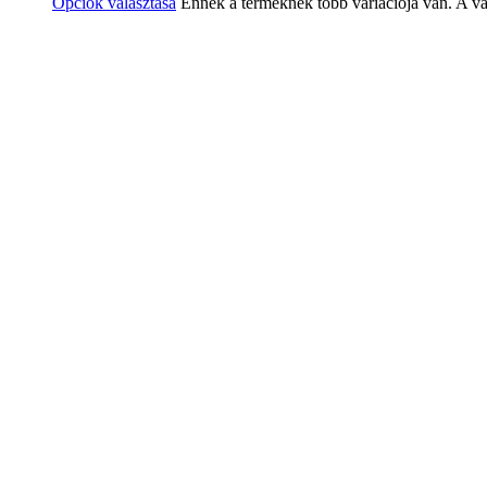
Opciók választása
Ennek a terméknek több variációja van. A vá