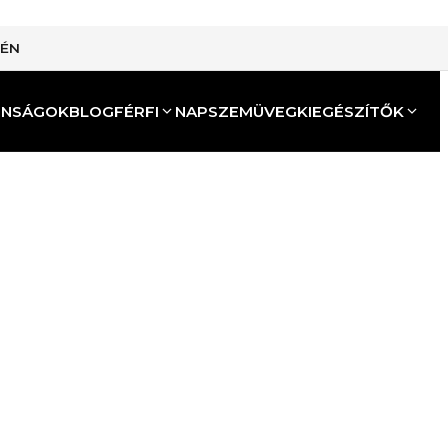
TÉN
ONSÁGOK
BLOG
FÉRFI
NAPSZEMÜVEG
KIEGÉSZÍTŐK