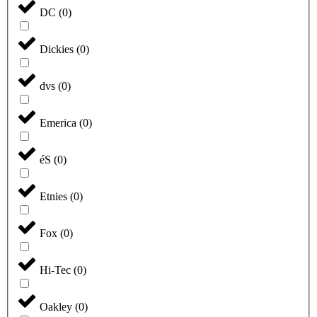
DC
(
0
)
Dickies
(
0
)
dvs
(
0
)
Emerica
(
0
)
éS
(
0
)
Etnies
(
0
)
Fox
(
0
)
Hi-Tec
(
0
)
Oakley
(
0
)