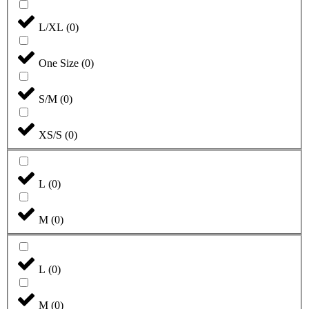
L/XL
(
0
)
One Size
(
0
)
S/M
(
0
)
XS/S
(
0
)
L
(
0
)
M
(
0
)
L
(
0
)
M
(
0
)