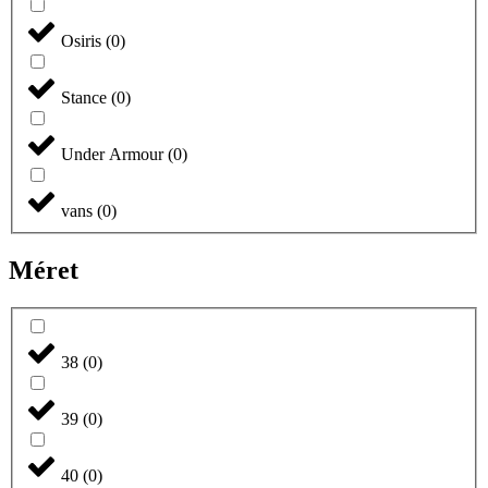
Osiris
(
0
)
Stance
(
0
)
Under Armour
(
0
)
vans
(
0
)
Méret
38
(
0
)
39
(
0
)
40
(
0
)