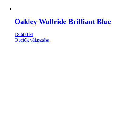
Oakley Wallride Brilliant Blue
18.600
Ft
Ennek
Opciók választása
a
terméknek
több
variációja
van.
A
változatok
a
termékoldalon
választhatók
ki