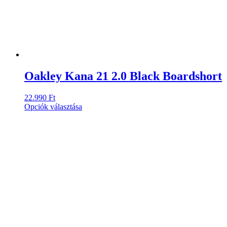
Oakley Kana 21 2.0 Black Boardshort
22.990
Ft
Ennek
Opciók választása
a
terméknek
több
variációja
van.
A
változatok
a
termékoldalon
választhatók
ki