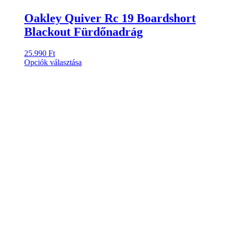
Oakley Quiver Rc 19 Boardshort
Blackout Fürdőnadrág
25.990
Ft
Ennek
Opciók választása
a
terméknek
több
variációja
van.
A
változatok
a
termékoldalon
választhatók
ki