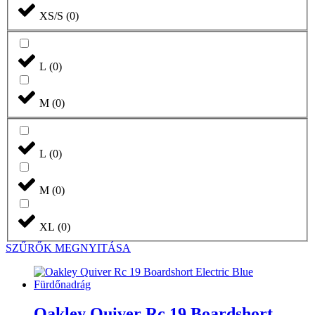
XS/S
(
0
)
L
(
0
)
M
(
0
)
L
(
0
)
M
(
0
)
XL
(
0
)
SZŰRŐK MEGNYITÁSA
Oakley Quiver Rc 19 Boardshort