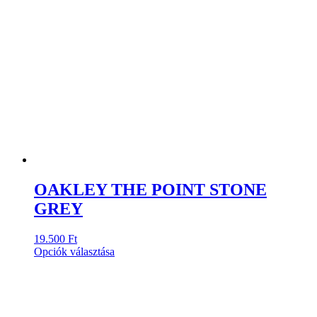
OAKLEY THE POINT STONE
GREY
19.500
Ft
Ennek
Opciók választása
a
terméknek
több
variációja
van.