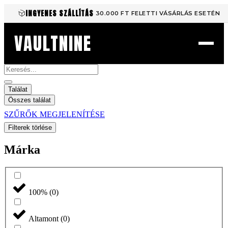
Ugrás
INGYENES SZÁLLÍTÁS
30.000 FT FELETTI VÁSÁRLÁS ESETÉN
a
tartalomhoz
VAULTNINE
Search
...
Találat
Összes találat
SZŰRŐK MEGJELENÍTÉSE
Filterek törlése
Márka
100%
(
0
)
Altamont
(
0
)