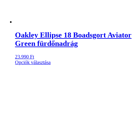
Oakley Ellipse 18 Boadsgort Aviator
Green fürdőnadrág
23.990
Ft
Ennek
Opciók választása
a
terméknek
több
variációja
van.
A
változatok
a
termékoldalon
választhatók
ki