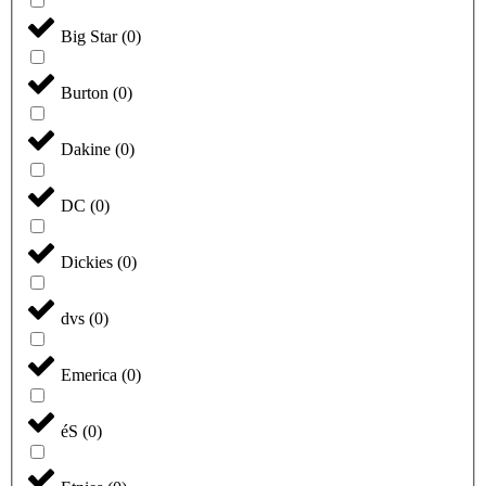
Big Star
(
0
)
Burton
(
0
)
Dakine
(
0
)
DC
(
0
)
Dickies
(
0
)
dvs
(
0
)
Emerica
(
0
)
éS
(
0
)