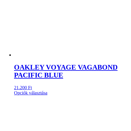
OAKLEY VOYAGE VAGABOND
PACIFIC BLUE
21.200
Ft
Ennek
Opciók választása
a
terméknek
több
variációja
van.
A
változatok