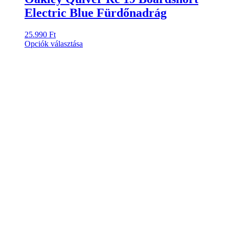
Electric Blue Fürdőnadrág
25.990
Ft
Ennek
Opciók választása
a
terméknek
több
variációja
van.
A
változatok
a
termékoldalon
választhatók
ki