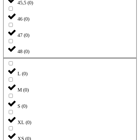
45,5
(
0
)
46
(
0
)
47
(
0
)
48
(
0
)
L
(
0
)
M
(
0
)
S
(
0
)
XL
(
0
)
XS
(
0
)