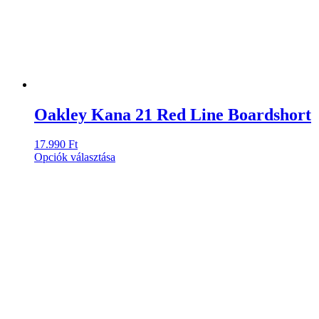
Oakley Kana 21 Red Line Boardshort
17.990
Ft
Ennek
Opciók választása
a
terméknek
több
variációja
van.
A
változatok
a
termékoldalon
választhatók
ki