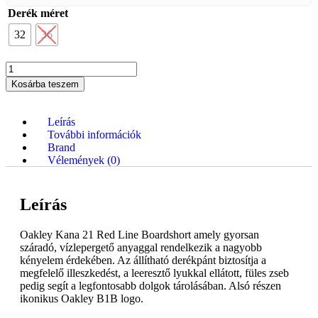
Derék méret
32
36
Kosárba teszem
Leírás
További információk
Brand
Vélemények (0)
Leírás
Oakley Kana 21 Red Line Boardshort amely gyorsan
száradó, vízlepergető anyaggal rendelkezik a nagyobb
kényelem érdekében. Az állítható derékpánt biztosítja a
megfelelő illeszkedést, a leeresztő lyukkal ellátott, füles zseb
pedig segít a legfontosabb dolgok tárolásában. Alsó részen
ikonikus Oakley B1B logo.