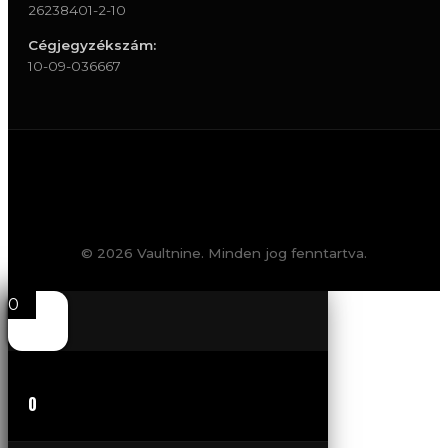
26238401-2-10
Cégjegyzékszám:
10-09-036667
© 2026 Vaultnine. Minden jog fenntartva.
0
0