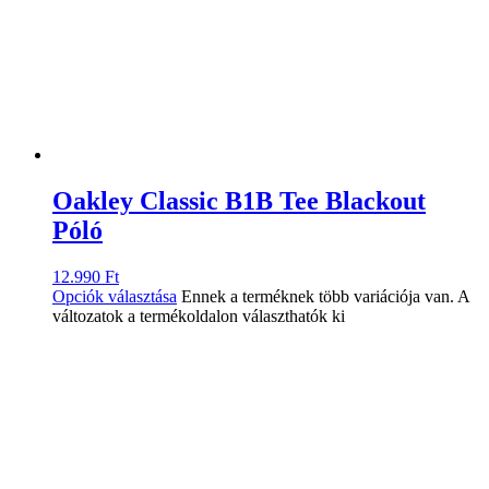
Oakley Classic B1B Tee Blackout
Póló
12.990
Ft
Opciók választása
Ennek a terméknek több variációja van. A
változatok a termékoldalon választhatók ki