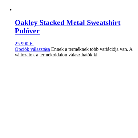
Oakley Stacked Metal Sweatshirt
Pulóver
25.990
Ft
Opciók választása
Ennek a terméknek több variációja van. A
változatok a termékoldalon választhatók ki