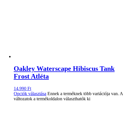
Oakley Waterscape Hibiscus Tank
Frost Atléta
14.990
Ft
Opciók választása
Ennek a terméknek több variációja van. A
változatok a termékoldalon választhatók ki