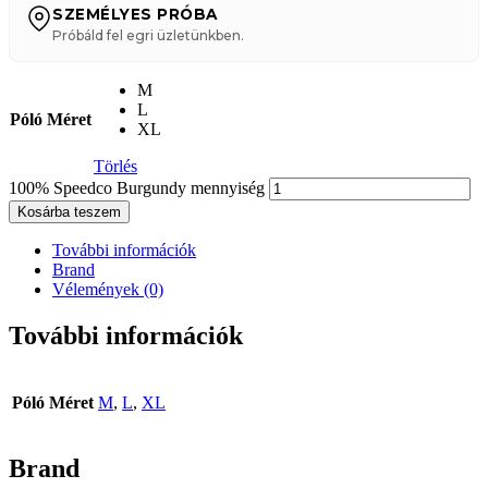
SZEMÉLYES PRÓBA
Próbáld fel egri üzletünkben.
M
L
Póló Méret
XL
Törlés
100% Speedco Burgundy mennyiség
Kosárba teszem
További információk
Brand
Vélemények (0)
További információk
Póló Méret
M
,
L
,
XL
Brand