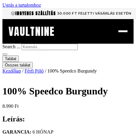
Ugrás a tartalomhoz
INGYENES SZÁLLÍTÁS
30.000 FT FELETTI VÁSÁRLÁS ESETÉN
VAULTNINE
Search ...
Találat
Összes találat
Kezdőlap
/
Férfi Póló
/ 100% Speedco Burgundy
100% Speedco Burgundy
8.990
Ft
Leírás:
GARANCIA:
6 HÓNAP