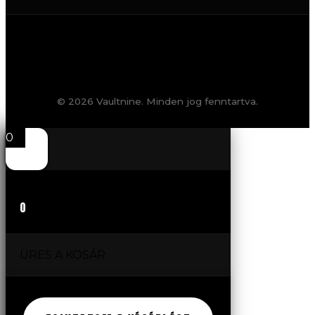
© 2026 Vaultnine. Minden jog fenntartva.
0
0
ÜRES A KOSÁR