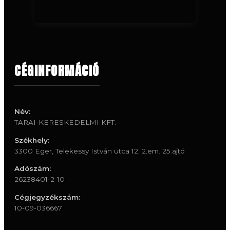
CÉGINFORMÁCIÓ
Név:
TARAI-KERESKEDELMI KFT.
Székhely:
3300 Eger, Telekessy István utca 12. 2.em. 25.ajtó
Adószám:
26238401-2-10
Cégjegyzékszám:
10-09-036667