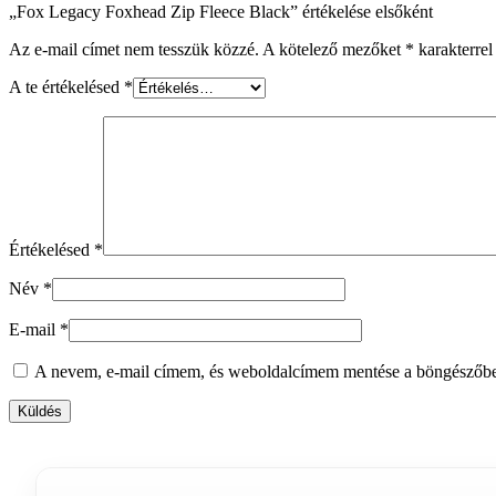
„Fox Legacy Foxhead Zip Fleece Black” értékelése elsőként
Az e-mail címet nem tesszük közzé.
A kötelező mezőket
*
karakterrel 
A te értékelésed
*
Értékelésed
*
Név
*
E-mail
*
A nevem, e-mail címem, és weboldalcímem mentése a böngészőb