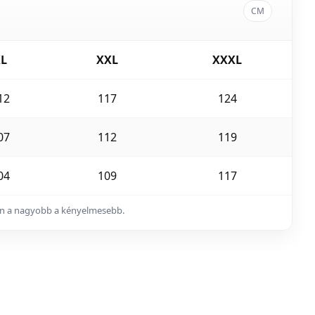
CM
L
XXL
XXXL
12
117
124
07
112
119
04
109
117
ában a nagyobb a kényelmesebb.