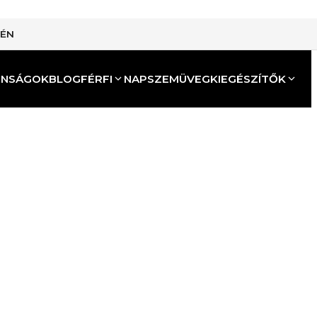
TÉN
ONSÁGOK
BLOG
FÉRFI
NAPSZEMÜVEG
KIEGÉSZÍTŐK