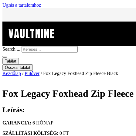
Ugrás a tartalomhoz
VAULTNINE
Search ...
Találat
Összes találat
Kezdőlap
/
Pulóver
/ Fox Legacy Foxhead Zip Fleece Black
Fox Legacy Foxhead Zip Fleece
Leírás:
GARANCIA:
6 HÓNAP
SZÁLLÍTÁSI KÖLTSÉG:
0 FT