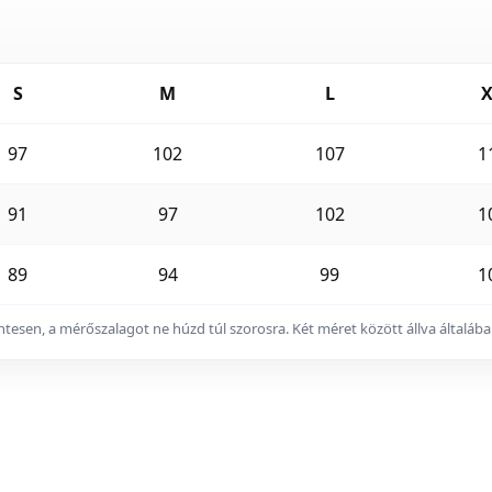
S
M
L
X
97
102
107
1
91
97
102
1
89
94
99
1
zintesen, a mérőszalagot ne húzd túl szorosra. Két méret között állva által