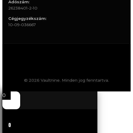
Adószám:
26238401-2-10
Cégjegyzékszám:
10-09-036667
© 2026 Vaultnine. Minden jog fenntartva.
0
0