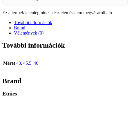
Ez a termék jelenleg nincs készleten és nem megvásárolható.
További információk
Brand
Vélemények (0)
További információk
Méret
43
,
45,5
,
46
Brand
Etnies