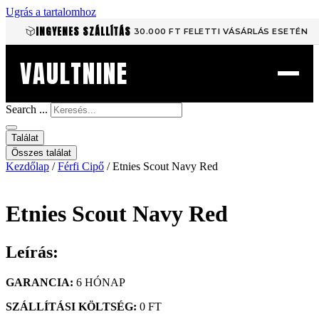
Ugrás a tartalomhoz
INGYENES SZÁLLÍTÁS
30.000 FT FELETTI VÁSÁRLÁS ESETÉN
VAULTNINE
Search ...
Találat
Összes találat
Kezdőlap
/
Férfi Cipő
/ Etnies Scout Navy Red
Etnies Scout Navy Red
Leírás:
GARANCIA:
6 HÓNAP
SZÁLLÍTÁSI KÖLTSÉG:
0 FT