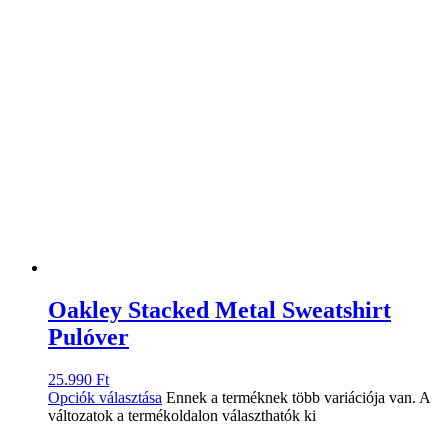
Oakley Stacked Metal Sweatshirt
Pulóver
25.990
Ft
Opciók választása
Ennek a terméknek több variációja van. A
változatok a termékoldalon választhatók ki