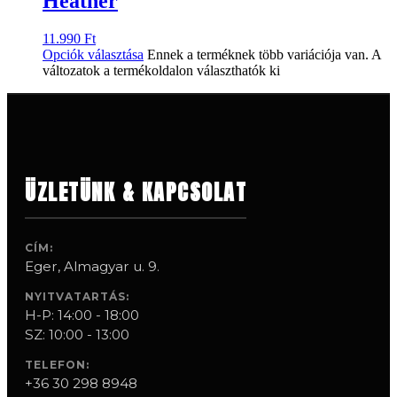
Heather
11.990
Ft
Opciók választása
Ennek a terméknek több variációja van. A
változatok a termékoldalon választhatók ki
ÜZLETÜNK & KAPCSOLAT
CÍM:
Eger, Almagyar u. 9.
NYITVATARTÁS:
H-P: 14:00 - 18:00
SZ: 10:00 - 13:00
TELEFON:
+36 30 298 8948