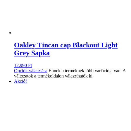
Oakley Tincan cap Blackout Light
Grey Sapka
12.990
Ft
Opciók választása
Ennek a terméknek több variációja van. A
változatok a termékoldalon választhatók ki
Akció!