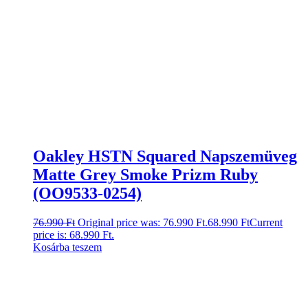
Oakley HSTN Squared Napszemüveg
Matte Grey Smoke Prizm Ruby
(OO9533-0254)
76.990
Ft
Original price was: 76.990 Ft.
68.990
Ft
Current
price is: 68.990 Ft.
Kosárba teszem