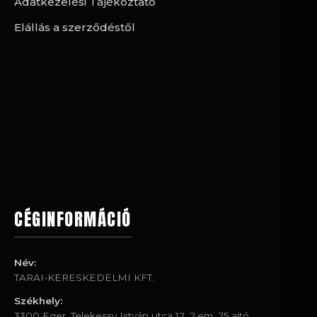
Adatkezelési Tájékoztató
Elállás a szerződéstől
CÉGINFORMÁCIÓ
Név:
TARAI-KERESKEDELMI KFT.
Székhely:
3300 Eger, Telekessy István utca 12. 2.em. 25.ajtó