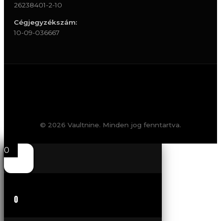
26238401-2-10
Cégjegyzékszám:
10-09-036667
© 2026 Vaultnine. Minden jog fenntartva.
0
0