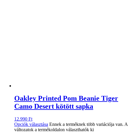
Oakley Printed Pom Beanie Tiger
Camo Desert kötött sapka
12.990
Ft
Opciók választása
Ennek a terméknek több variációja van. A
változatok a termékoldalon választhatók ki