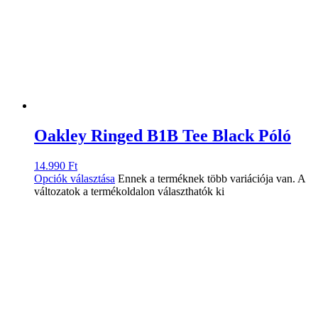
Oakley Ringed B1B Tee Black Póló
14.990
Ft
Opciók választása
Ennek a terméknek több variációja van. A
változatok a termékoldalon választhatók ki