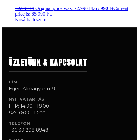
72.990
Ft
Original price was: 72.990 Ft.
65.990
Ft
Current
price is: 65.990 Ft.
Kosárba teszem
ÜZLETÜNK & KAPCSOLAT
CÍM:
Eger, Almagyar u. 9.
NYITVATARTÁS:
H-P: 14:00 - 18:00
SZ: 10:00 - 13:00
TELEFON:
+36 30 298 8948