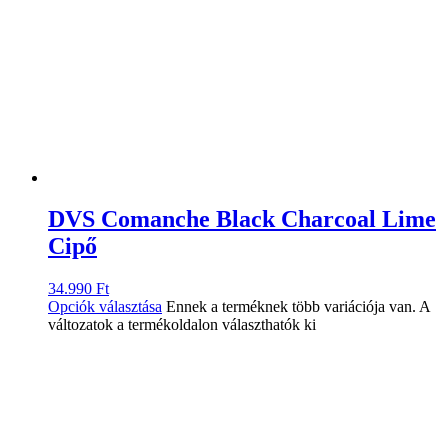
DVS Comanche Black Charcoal Lime
Cipő
34.990
Ft
Opciók választása
Ennek a terméknek több variációja van. A
változatok a termékoldalon választhatók ki