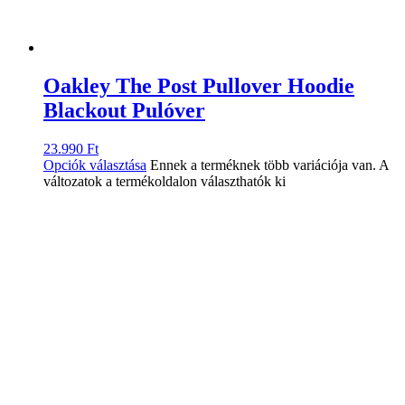
Oakley The Post Pullover Hoodie
Blackout Pulóver
23.990
Ft
Opciók választása
Ennek a terméknek több variációja van. A
változatok a termékoldalon választhatók ki