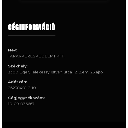
CÉGINFORMÁCIÓ
Név:
TARAI-KERESKEDELMI KFT.
Székhely:
3300 Eger, Telekessy István utca 12. 2.em. 25.ajtó
Adószám:
26238401-2-10
Cégjegyzékszám:
10-09-036667