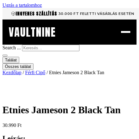
Ugrás a tartalomhoz
INGYENES SZÁLLÍTÁS
30.000 FT FELETTI VÁSÁRLÁS ESETÉN
VAULTNINE
Search ...
Találat
Összes találat
Kezdőlap
/
Férfi Cipő
/ Etnies Jameson 2 Black Tan
Etnies Jameson 2 Black Tan
30.990
Ft
Leírás: