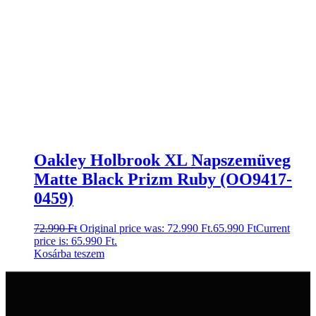
Oakley Holbrook XL Napszemüveg
Matte Black Prizm Ruby (OO9417-
0459)
72.990
Ft
Original price was: 72.990 Ft.
65.990
Ft
Current
price is: 65.990 Ft.
Kosárba teszem