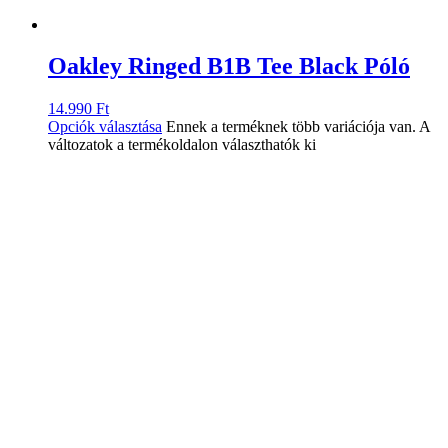
Oakley Ringed B1B Tee Black Póló
14.990
Ft
Opciók választása
Ennek a terméknek több variációja van. A
változatok a termékoldalon választhatók ki