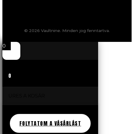
© 2026 Vaultnine. Minden jog fenntartva.
0
0
ÜRES A KOSÁR
FOLYTATOM A VÁSÁRLÁST