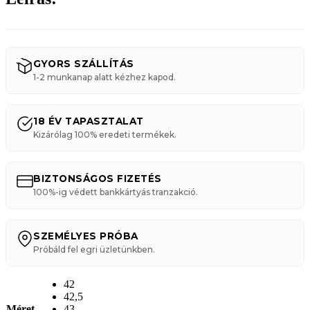
GYORS SZÁLLÍTÁS
1-2 munkanap alatt kézhez kapod.
18 ÉV TAPASZTALAT
Kizárólag 100% eredeti termékek.
BIZTONSÁGOS FIZETÉS
100%-ig védett bankkártyás tranzakció.
SZEMÉLYES PRÓBA
Próbáld fel egri üzletünkben.
42
42,5
Méret
43