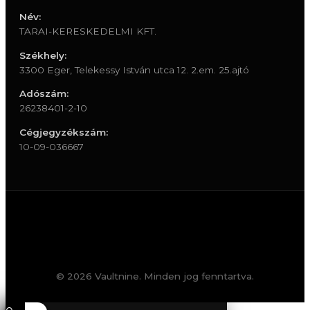
Név:
TARAI-KERESKEDELMI KFT.
Székhely:
3300 Eger, Telekessy István utca 12. 2.em. 25.ajtó
Adószám:
26238401-2-10
Cégjegyzékszám:
10-09-036667
© 2026 Vaultnine. Minden jog fenntartva.