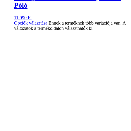
Póló
11.990
Ft
Opciók választása
Ennek a terméknek több variációja van. A
változatok a termékoldalon választhatók ki