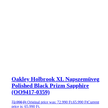
Oakley Holbrook XL Napszemüveg
Polished Black Prizm Sapphire
(OO9417-0359)
72.990
Ft
Original price was: 72.990 Ft.
65.990
Ft
Current
price is: 65.990 Ft.