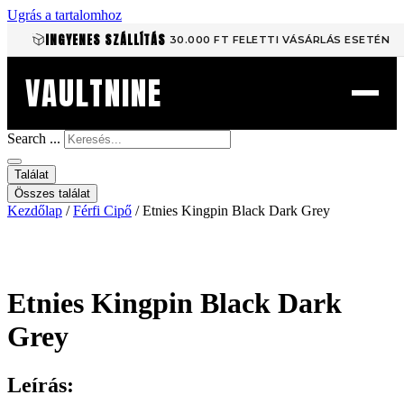
Ugrás a tartalomhoz
INGYENES SZÁLLÍTÁS
30.000 FT FELETTI VÁSÁRLÁS ESETÉN
VAULTNINE
Search ...
Találat
Összes találat
Kezdőlap
/
Férfi Cipő
/ Etnies Kingpin Black Dark Grey
Etnies Kingpin Black Dark
Grey
Leírás: