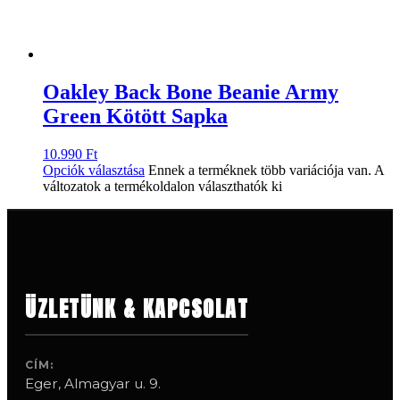
Oakley Back Bone Beanie Army
Green Kötött Sapka
10.990
Ft
Opciók választása
Ennek a terméknek több variációja van. A
változatok a termékoldalon választhatók ki
ÜZLETÜNK & KAPCSOLAT
CÍM:
Eger, Almagyar u. 9.