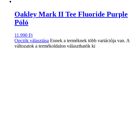
Oakley Mark II Tee Fluoride Purple
Póló
11.990
Ft
Opciók választása
Ennek a terméknek több variációja van. A
változatok a termékoldalon választhatók ki