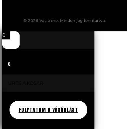
© 2026 Vaultnine. Minden jog fenntartva.
0
0
ÜRES A KOSÁR
FOLYTATOM A VÁSÁRLÁST