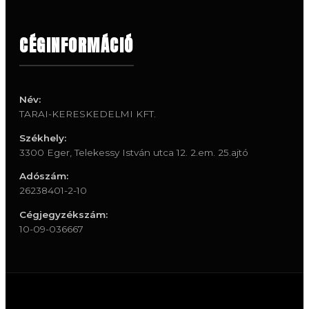
CÉGINFORMÁCIÓ
Név:
TARAI-KERESKEDELMI KFT.
Székhely:
3300 Eger, Telekessy István utca 12. 2.em. 25.ajtó
Adószám:
26238401-2-10
Cégjegyzékszám:
10-09-036667