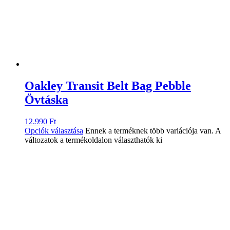
Oakley Transit Belt Bag Pebble
Övtáska
12.990
Ft
Opciók választása
Ennek a terméknek több variációja van. A
változatok a termékoldalon választhatók ki