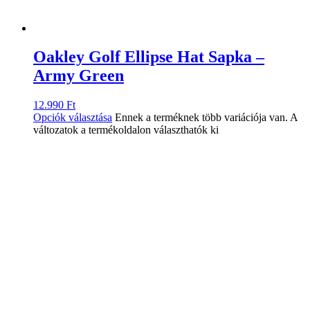
Oakley Golf Ellipse Hat Sapka –
Army Green
12.990
Ft
Opciók választása
Ennek a terméknek több variációja van. A
változatok a termékoldalon választhatók ki