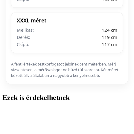
XXXL méret
Mellkas:
124 cm
Derék:
119 cm
Csípő:
117 cm
A fenti értékek testkörfogatot jelölnek centiméterben. Mérj
vízszintesen, a mérőszalagot ne húzd túl szorosra. Két méret
között állva általában a nagyobb a kényelmesebb.
Ezek is érdekelhetnek