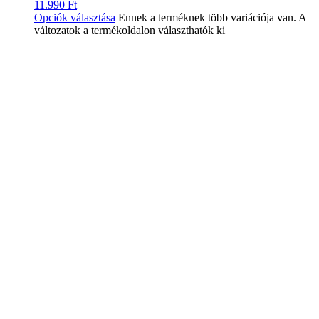
11.990
Ft
Opciók választása
Ennek a terméknek több variációja van. A
változatok a termékoldalon választhatók ki