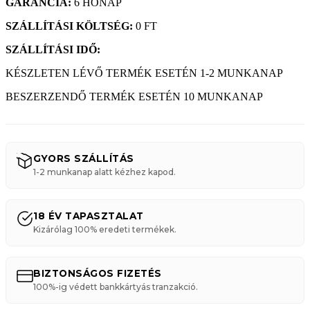
GARANCIA:
6 HÓNAP
SZÁLLÍTÁSI KÖLTSÉG:
0 FT
SZÁLLÍTÁSI IDŐ:
KÉSZLETEN LÉVŐ TERMÉK ESETÉN 1-2 MUNKANAP
BESZERZENDŐ TERMÉK ESETÉN 10 MUNKANAP
GYORS SZÁLLÍTÁS
1-2 munkanap alatt kézhez kapod.
18 ÉV TAPASZTALAT
Kizárólag 100% eredeti termékek.
BIZTONSÁGOS FIZETÉS
100%-ig védett bankkártyás tranzakció.