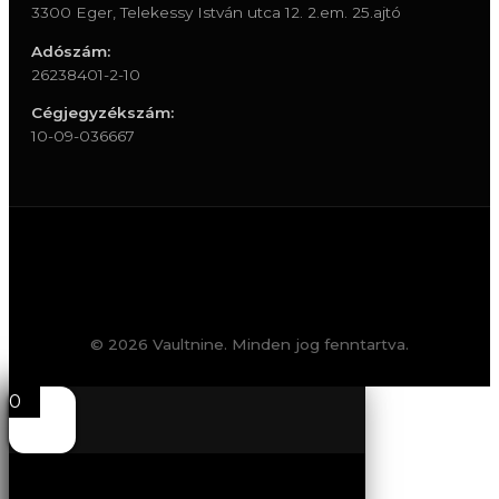
3300 Eger, Telekessy István utca 12. 2.em. 25.ajtó
Adószám:
26238401-2-10
Cégjegyzékszám:
10-09-036667
© 2026 Vaultnine. Minden jog fenntartva.
0