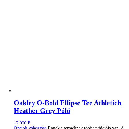
Oakley O-Bold Ellipse Tee Athletich
Heather Grey Póló
12.990
Ft
Opciók választása
Ennek a terméknek több variációja van. A