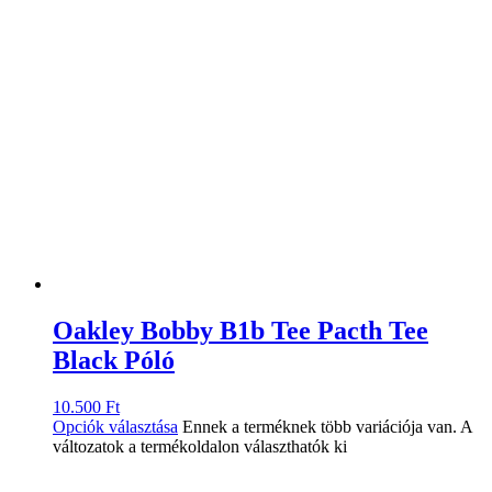
Oakley Bobby B1b Tee Pacth Tee
Black Póló
10.500
Ft
Opciók választása
Ennek a terméknek több variációja van. A
változatok a termékoldalon választhatók ki