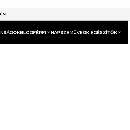
TÉN
ONSÁGOK
BLOG
FÉRFI
NAPSZEMÜVEG
KIEGÉSZÍTŐK