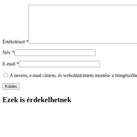
Értékelésed
*
Név
*
E-mail
*
A nevem, e-mail címem, és weboldalcímem mentése a böngészőb
Ezek is érdekelhetnek