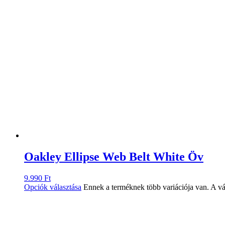
Oakley Ellipse Web Belt White Öv
9.990
Ft
Opciók választása
Ennek a terméknek több variációja van. A vá