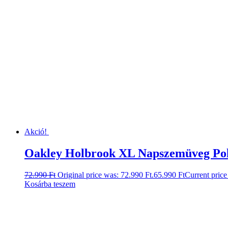
Akció!
Oakley Holbrook XL Napszemüveg Pol
72.990
Ft
Original price was: 72.990 Ft.
65.990
Ft
Current price 
Kosárba teszem