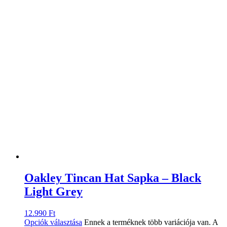
Oakley Tincan Hat Sapka – Black
Light Grey
12.990
Ft
Opciók választása
Ennek a terméknek több variációja van. A