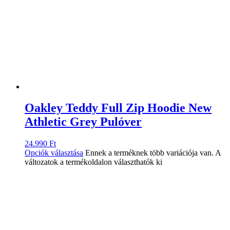
Oakley Teddy Full Zip Hoodie New
Athletic Grey Pulóver
24.990
Ft
Opciók választása
Ennek a terméknek több variációja van. A
változatok a termékoldalon választhatók ki