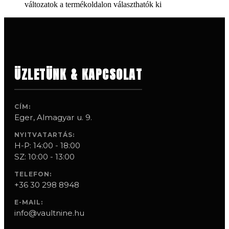
változatok a termékoldalon választhatók ki
ÜZLETÜNK & KAPCSOLAT
CÍM:
Eger, Almagyar u. 9.
NYITVATARTÁS:
H-P: 14:00 - 18:00
SZ: 10:00 - 13:00
TELEFON:
+36 30 298 8948
E-MAIL:
info@vaultnine.hu