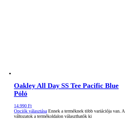
Oakley All Day SS Tee Pacific Blue
Póló
14.990
Ft
Opciók választása
Ennek a terméknek több variációja van. A
változatok a termékoldalon választhatók ki