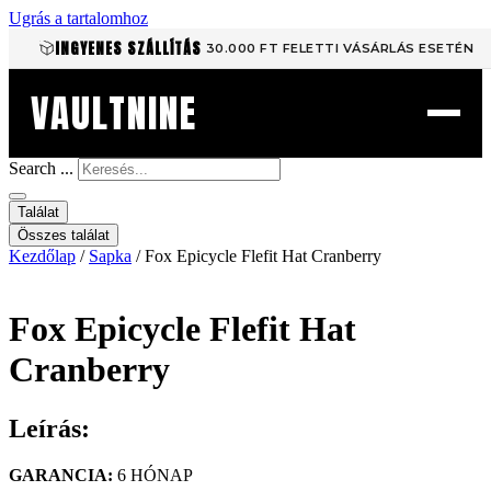
Ugrás a tartalomhoz
INGYENES SZÁLLÍTÁS
30.000 FT FELETTI VÁSÁRLÁS ESETÉN
VAULTNINE
Search ...
Találat
Összes találat
Kezdőlap
/
Sapka
/ Fox Epicycle Flefit Hat Cranberry
Fox Epicycle Flefit Hat
Cranberry
Leírás:
GARANCIA:
6 HÓNAP