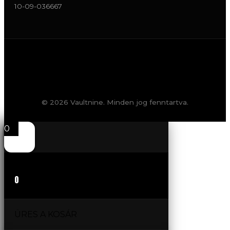
10-09-036667
© 2026 Vaultnine. Minden jog fenntartva.
0
0
ÜRES A KOSÁR