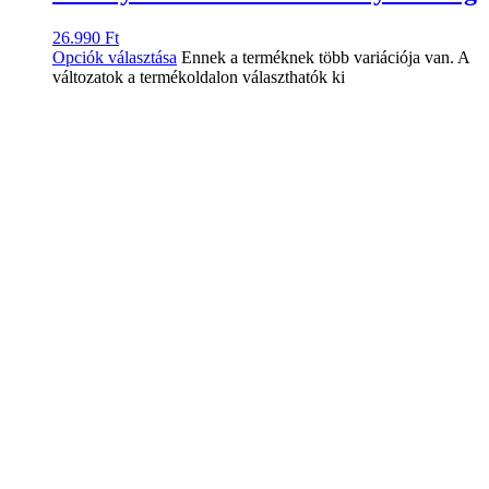
26.990
Ft
Opciók választása
Ennek a terméknek több variációja van. A
változatok a termékoldalon választhatók ki