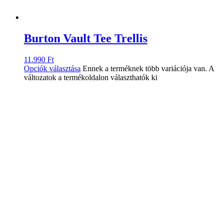
Burton Vault Tee Trellis
11.990
Ft
Opciók választása
Ennek a terméknek több variációja van. A
változatok a termékoldalon választhatók ki