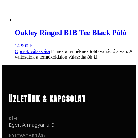
Oakley Ringed B1B Tee Black Póló
14.990
Ft
Opciók választása
Ennek a terméknek több variációja van. A
változatok a termékoldalon választhatók ki
ÜZLETÜNK & KAPCSOLAT
CÍM:
Eger, Almagyar u. 9.
NYITVATARTÁS: