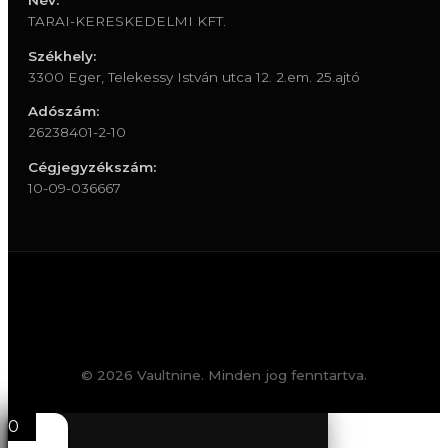
Név:
TARAI-KERESKEDELMI KFT.
Székhely:
3300 Eger, Telekessy István utca 12. 2.em. 25.ajtó
Adószám:
26238401-2-10
Cégjegyzékszám:
10-09-036667
© 2026 Vaultnine. Minden jog fenntartva.
0