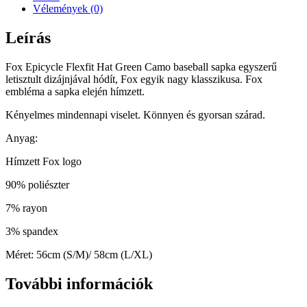
Vélemények (0)
Leírás
Fox Epicycle Flexfit Hat Green Camo baseball sapka egyszerű
letisztult dizájnjával hódít, Fox egyik nagy klasszikusa. Fox
embléma a sapka elején hímzett.
Kényelmes mindennapi viselet. Könnyen és gyorsan szárad.
Anyag:
Hímzett Fox logo
90% poliészter
7% rayon
3% spandex
Méret: 56cm (S/M)/ 58cm (L/XL)
További információk