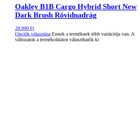
Oakley B1B Cargo Hybrid Short New
Dark Brush Rövidnadrág
28.990
Ft
Opciók választása
Ennek a terméknek több variációja van. A
változatok a termékoldalon választhatók ki