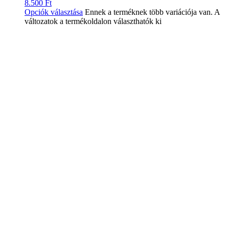
8.500
Ft
Opciók választása
Ennek a terméknek több variációja van. A
változatok a termékoldalon választhatók ki