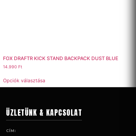
FOX DRAFTR KICK STAND BACKPACK DUST BLUE
14.990
Ft
Opciók választása
ÜZLETÜNK & KAPCSOLAT
CÍM: