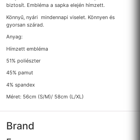
biztosít. Embléma a sapka elején hímzett.
Könnyű, nyári mindennapi viselet. Könnyen és
gyorsan szárad.
Anyag:
Hímzett embléma
51% poliészter
45% pamut
4% spandex
Méret: 56cm (S/M)/ 58cm (L/XL)
Brand