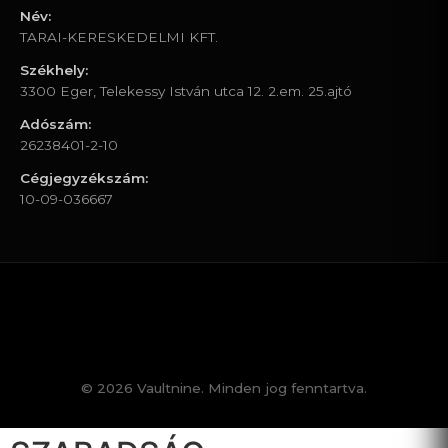
Név:
TARAI-KERESKEDELMI KFT.
Székhely:
3300 Eger, Telekessy István utca 12. 2.em. 25.ajtó
Adószám:
26238401-2-10
Cégjegyzékszám:
10-09-036667
© 2026 Vaultnine. Minden jog fenntartva.