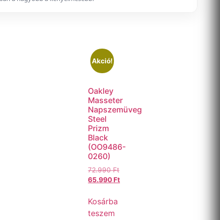
Akció!
Oakley
Masseter
Napszemüveg
Steel
Prizm
Black
(OO9486-
0260)
72.990
Ft
65.990
Ft
Kosárba
teszem