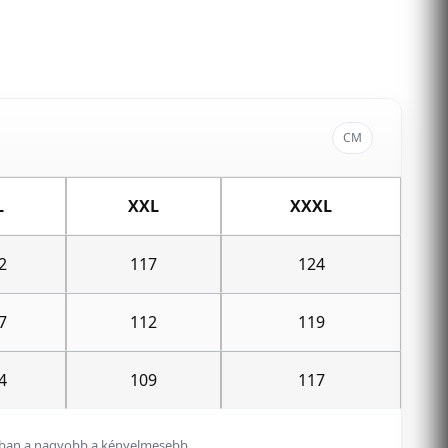
CM
L
XXL
XXXL
2
117
124
7
112
119
4
109
117
alában a nagyobb a kényelmesebb.