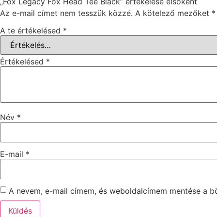
„Fox Legacy Fox Head Tee Black” értékelése elsőként
Az e-mail címet nem tesszük közzé.
A kötelező mezőket
*
A te értékelésed
*
Értékelésed
*
Név
*
E-mail
*
A nevem, e-mail címem, és weboldalcímem mentése a 