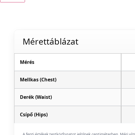
Mérettáblázat
Mérés
Mellkas (Chest)
Derék (Waist)
Csípő (Hips)
A fenti értékek testkörfogatot jelölnek centiméterben. Mérj ví