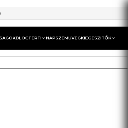
N
SÁGOK
BLOG
FÉRFI
NAPSZEMÜVEG
KIEGÉSZÍTŐK