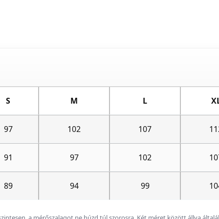
S
M
L
X
97
102
107
11
91
97
102
10
89
94
99
10
zszintesen, a mérőszalagot ne húzd túl szorosra. Két méret között állva ált