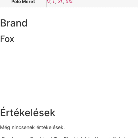
Póló Méret
M
,
L
,
XL
,
XXL
Brand
Fox
Értékelések
Még nincsenek értékelések.