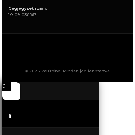
Cégjegyzékszám:
10-09-036667
© 2026 Vaultnine. Minden jog fenntartva.
0
0