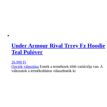
Under Armour Rival Trrey Fz Hoodie
Teal Pulóver
26.990
Ft
Opciók választása
Ennek a terméknek több variációja van. A
változatok a termékoldalon választhatók ki