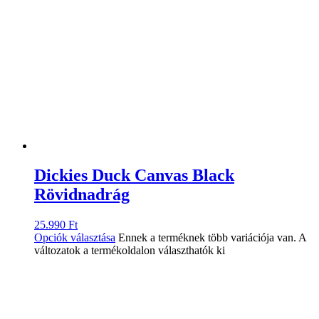
Dickies Duck Canvas Black
Rövidnadrág
25.990
Ft
Opciók választása
Ennek a terméknek több variációja van. A
változatok a termékoldalon választhatók ki