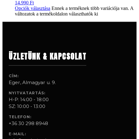
14.990
Ft
Opciók választása
Ennek a terméknek több variációja van. A
változatok a termékoldalon választhatók ki
ÜZLETÜNK & KAPCSOLAT
CÍM:
Eger, Almagyar u. 9.
NYITVATARTÁS:
H-P: 14:00 - 18:00
SZ: 10:00 - 13:00
TELEFON:
+36 30 298 8948
E-MAIL: