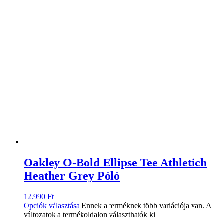
Oakley O-Bold Ellipse Tee Athletich
Heather Grey Póló
12.990
Ft
Opciók választása
Ennek a terméknek több variációja van. A
változatok a termékoldalon választhatók ki