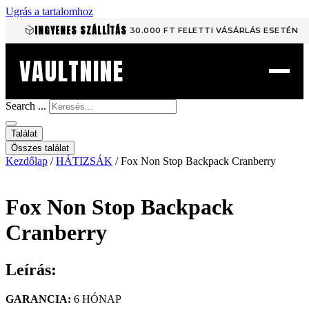
Ugrás a tartalomhoz
INGYENES SZÁLLÍTÁS
30.000 FT FELETTI VÁSÁRLÁS ESETÉN
VAULTNINE
Search ...
Találat
Összes találat
Kezdőlap
/
HÁTIZSÁK
/ Fox Non Stop Backpack Cranberry
Fox Non Stop Backpack
Cranberry
Leírás:
GARANCIA:
6 HÓNAP