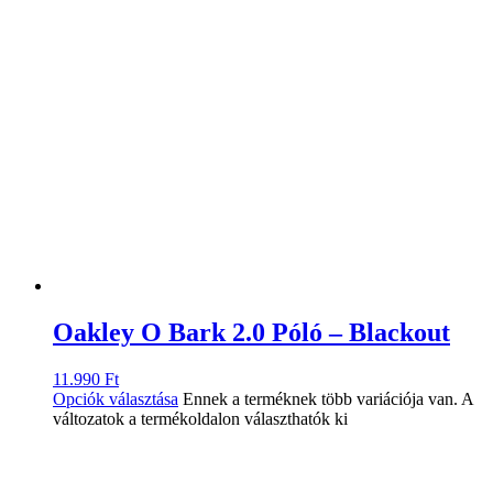
Oakley O Bark 2.0 Póló – Blackout
11.990
Ft
Opciók választása
Ennek a terméknek több variációja van. A
változatok a termékoldalon választhatók ki