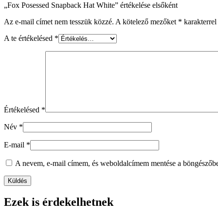
„Fox Posessed Snapback Hat White” értékelése elsőként
Az e-mail címet nem tesszük közzé.
A kötelező mezőket
*
karakterrel 
A te értékelésed
*
Értékelésed
*
Név
*
E-mail
*
A nevem, e-mail címem, és weboldalcímem mentése a böngészőb
Ezek is érdekelhetnek