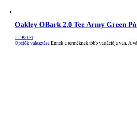
Oakley OBark 2.0 Tee Army Green Pó
11.990
Ft
Opciók választása
Ennek a terméknek több variációja van. A vá