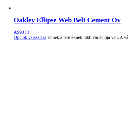
Oakley Ellipse Web Belt Cement Öv
9.990
Ft
Opciók választása
Ennek a terméknek több variációja van. A vá