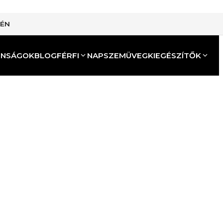
TÉN
ONSÁGOK
BLOG
FÉRFI
NAPSZEMÜVEG
KIEGÉSZÍTŐK