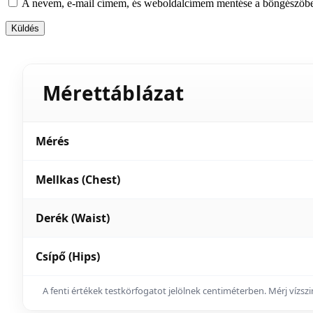
A nevem, e-mail címem, és weboldalcímem mentése a böngészőb
Mérettáblázat
Mérés
Mellkas (Chest)
Derék (Waist)
Csípő (Hips)
A fenti értékek testkörfogatot jelölnek centiméterben. Mérj vízs