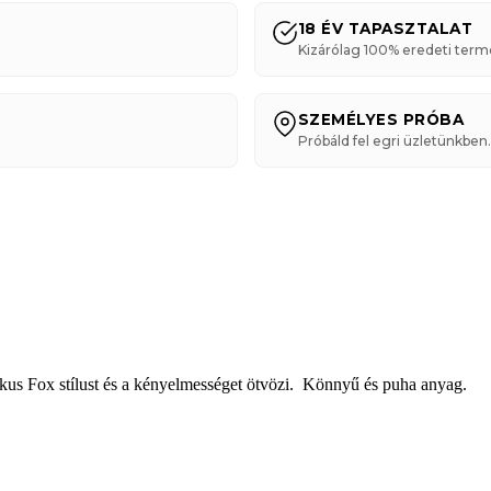
18 ÉV TAPASZTALAT
Kizárólag 100% eredeti term
SZEMÉLYES PRÓBA
Próbáld fel egri üzletünkben.
us Fox stílust és a kényelmességet ötvözi. Könnyű és puha anyag.