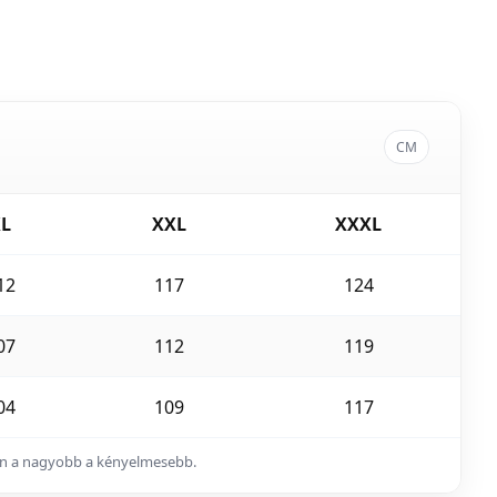
CM
L
XXL
XXXL
12
117
124
07
112
119
04
109
117
ában a nagyobb a kényelmesebb.