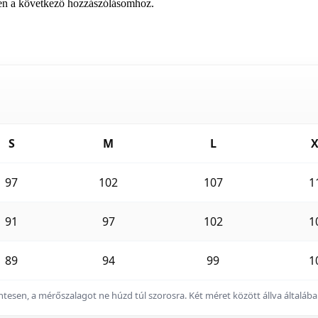
en a következő hozzászólásomhoz.
S
M
L
X
97
102
107
1
91
97
102
1
89
94
99
1
zintesen, a mérőszalagot ne húzd túl szorosra. Két méret között állva által