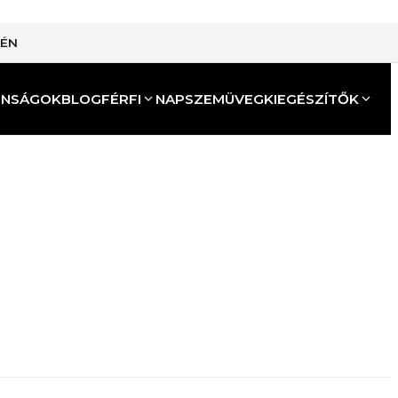
TÉN
ONSÁGOK
BLOG
FÉRFI
NAPSZEMÜVEG
KIEGÉSZÍTŐK