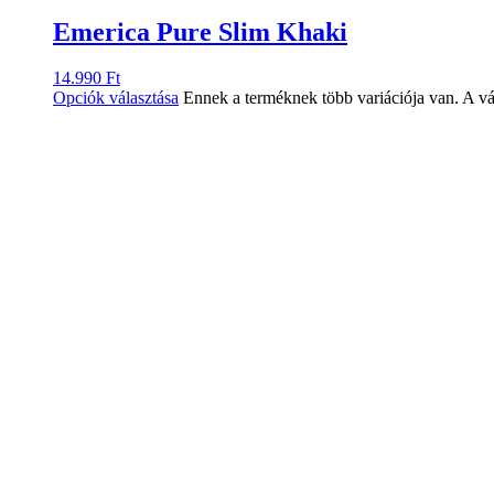
Emerica Pure Slim Khaki
14.990
Ft
Opciók választása
Ennek a terméknek több variációja van. A vá