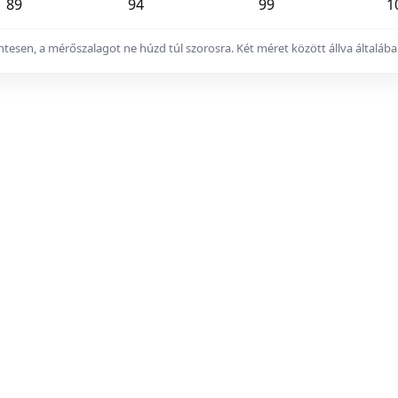
89
94
99
1
zintesen, a mérőszalagot ne húzd túl szorosra. Két méret között állva által