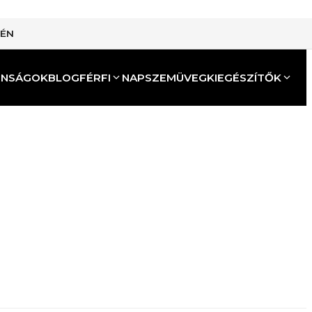
TÉN
ONSÁGOK
BLOG
FÉRFI
NAPSZEMÜVEG
KIEGÉSZÍTŐK