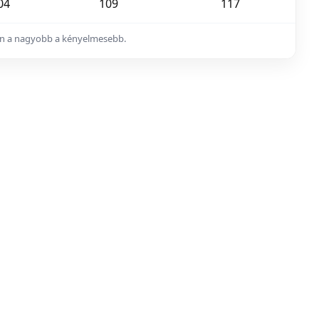
04
109
117
ában a nagyobb a kényelmesebb.