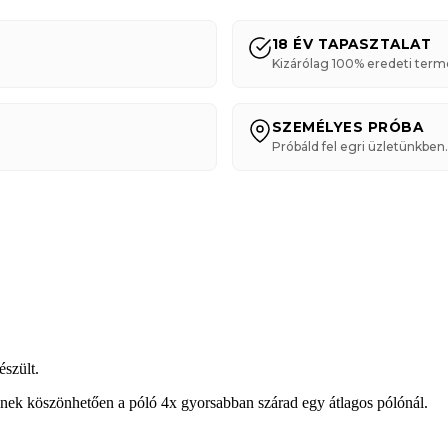
18 ÉV TAPASZTALAT
Kizárólag 100% eredeti term
SZEMÉLYES PRÓBA
Próbáld fel egri üzletünkben.
szült.
Ennek köszönhetően a póló 4x gyorsabban szárad egy átlagos pólónál.