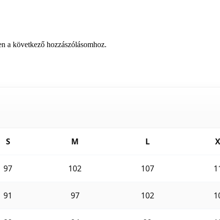
en a következő hozzászólásomhoz.
S
M
L
X
97
102
107
1
91
97
102
1