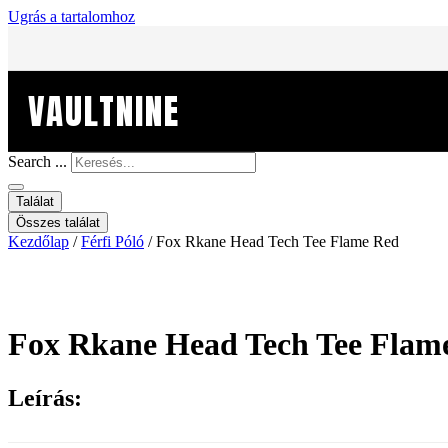
Ugrás a tartalomhoz
VAULTNINE
Search ...
Találat
Összes találat
Kezdőlap
/
Férfi Póló
/ Fox Rkane Head Tech Tee Flame Red
Fox Rkane Head Tech Tee Flam
Leírás: