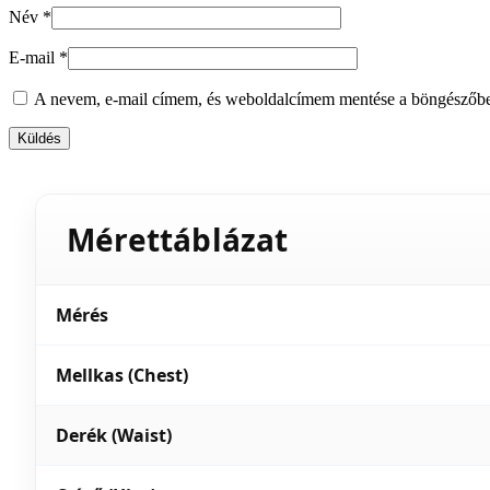
Név
*
E-mail
*
A nevem, e-mail címem, és weboldalcímem mentése a böngészőb
Mérettáblázat
Mérés
Mellkas (Chest)
Derék (Waist)