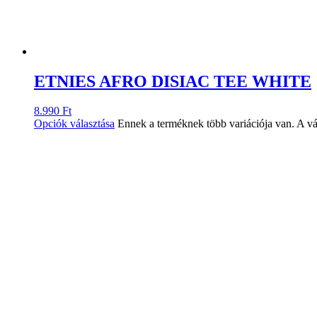
ETNIES AFRO DISIAC TEE WHITE
8.990
Ft
Opciók választása
Ennek a terméknek több variációja van. A vá