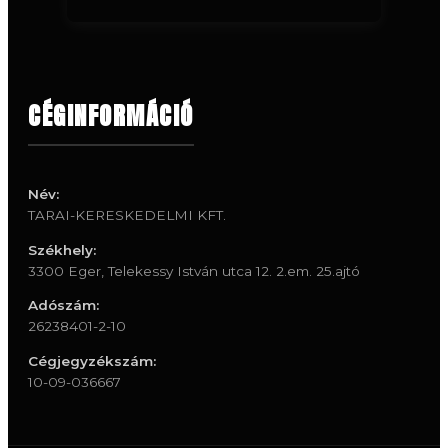
CÉGINFORMÁCIÓ
Név:
TARAI-KERESKEDELMI KFT.
Székhely:
3300 Eger, Telekessy István utca 12. 2.em. 25.ajtó
Adószám:
26238401-2-10
Cégjegyzékszám:
10-09-036667