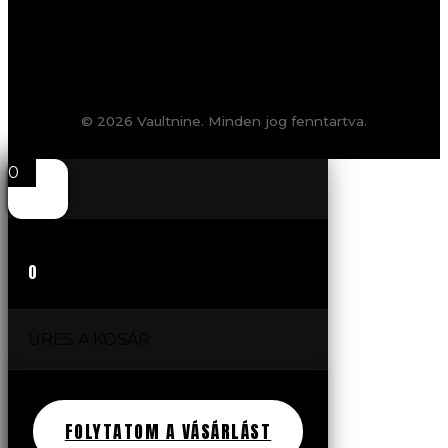
© 2026 Vaultnine. Minden jog fenntartva.
0
0
ÜRES A KOSÁR
FOLYTATOM A VÁSÁRLÁST