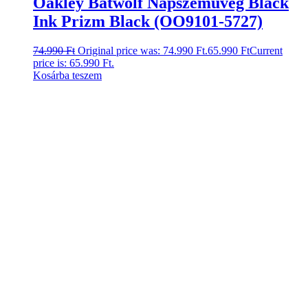
Oakley Batwolf Napszemüveg Black
Ink Prizm Black (OO9101-5727)
74.990
Ft
Original price was: 74.990 Ft.
65.990
Ft
Current
price is: 65.990 Ft.
Kosárba teszem