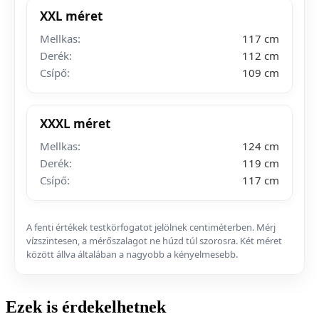
XXL méret
Mellkas:
117 cm
Derék:
112 cm
Csípő:
109 cm
XXXL méret
Mellkas:
124 cm
Derék:
119 cm
Csípő:
117 cm
A fenti értékek testkörfogatot jelölnek centiméterben. Mérj
vízszintesen, a mérőszalagot ne húzd túl szorosra. Két méret
között állva általában a nagyobb a kényelmesebb.
Ezek is érdekelhetnek