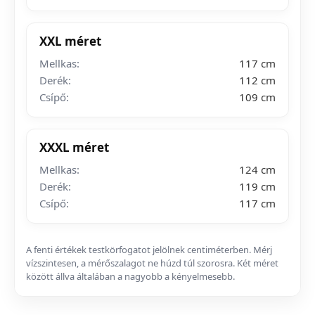
XXL méret
Mellkas:
117 cm
Derék:
112 cm
Csípő:
109 cm
XXXL méret
Mellkas:
124 cm
Derék:
119 cm
Csípő:
117 cm
A fenti értékek testkörfogatot jelölnek centiméterben. Mérj
vízszintesen, a mérőszalagot ne húzd túl szorosra. Két méret
között állva általában a nagyobb a kényelmesebb.