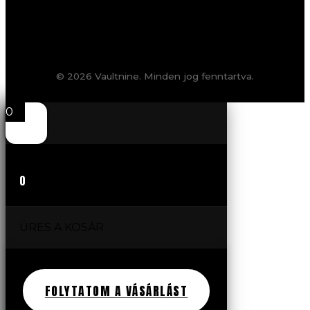
© 2026 Vaultnine. Minden jog fenntartva.
0
0
ÜRES A KOSÁR
FOLYTATOM A VÁSÁRLÁST