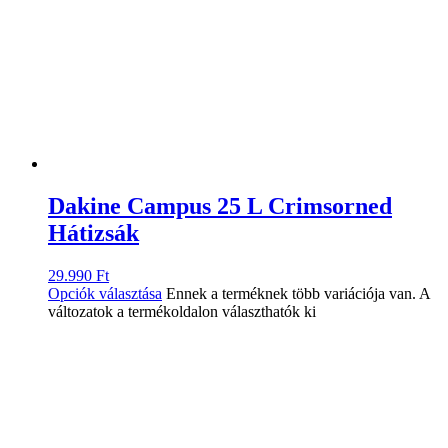
Dakine Campus 25 L Crimsorned
Hátizsák
29.990
Ft
Opciók választása
Ennek a terméknek több variációja van. A
változatok a termékoldalon választhatók ki