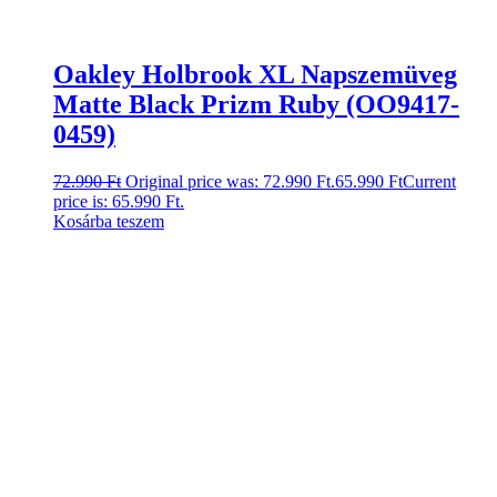
Oakley Holbrook XL Napszemüveg
Matte Black Prizm Ruby (OO9417-
0459)
72.990
Ft
Original price was: 72.990 Ft.
65.990
Ft
Current
price is: 65.990 Ft.
Kosárba teszem