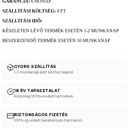
GARANCIA:
6 HÓNAP
SZÁLLÍTÁSI KÖLTSÉG:
0 FT
SZÁLLÍTÁSI IDŐ:
KÉSZLETEN LÉVŐ TERMÉK ESETÉN 1-2 MUNKANAP
BESZERZENDŐ TERMÉK ESETÉN 10 MUNKANAP
GYORS SZÁLLÍTÁS
1-2 munkanap alatt kézhez kapod.
18 ÉV TAPASZTALAT
Kizárólag 100% eredeti termékek.
BIZTONSÁGOS FIZETÉS
100%-ig védett bankkártyás tranzakció.