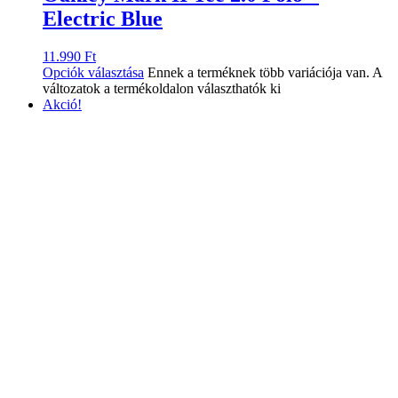
Electric Blue
11.990
Ft
Opciók választása
Ennek a terméknek több variációja van. A
változatok a termékoldalon választhatók ki
Akció!