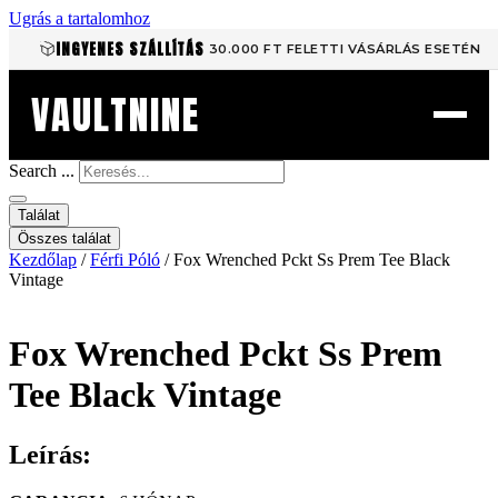
Ugrás a tartalomhoz
INGYENES SZÁLLÍTÁS
30.000 FT FELETTI VÁSÁRLÁS ESETÉN
VAULTNINE
Search ...
Találat
Összes találat
Kezdőlap
/
Férfi Póló
/ Fox Wrenched Pckt Ss Prem Tee Black
Vintage
Fox Wrenched Pckt Ss Prem
Tee Black Vintage
Leírás: