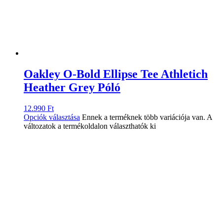
Oakley O-Bold Ellipse Tee Athletich
Heather Grey Póló
12.990
Ft
Opciók választása
Ennek a terméknek több variációja van. A
változatok a termékoldalon választhatók ki