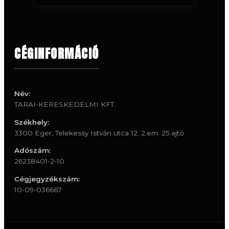
CÉGINFORMÁCIÓ
Név:
TARAI-KERESKEDELMI KFT.
Székhely:
3300 Eger, Telekessy István utca 12. 2.em. 25.ajtó
Adószám:
26238401-2-10
Cégjegyzékszám:
10-09-036667