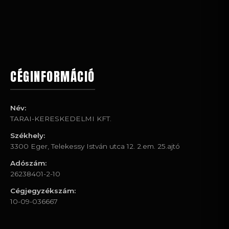
CÉGINFORMÁCIÓ
Név:
TARAI-KERESKEDELMI KFT.
Székhely:
3300 Eger, Telekessy István utca 12. 2.em. 25.ajtó
Adószám:
26238401-2-10
Cégjegyzékszám:
10-09-036667