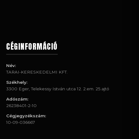
CÉGINFORMÁCIÓ
Név:
TARAI-KERESKEDELMI KFT.
Székhely:
3300 Eger, Telekessy István utca 12. 2.em. 25.ajtó
Adószám:
26238401-2-10
Cégjegyzékszám:
10-09-036667