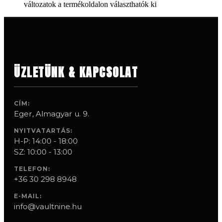
változatok a termékoldalon választhatók ki
ÜZLETÜNK & KAPCSOLAT
CÍM:
Eger, Almagyar u. 9.
NYITVATARTÁS:
H-P: 14:00 - 18:00
SZ: 10:00 - 13:00
TELEFON:
+36 30 298 8948
E-MAIL:
info@vaultnine.hu