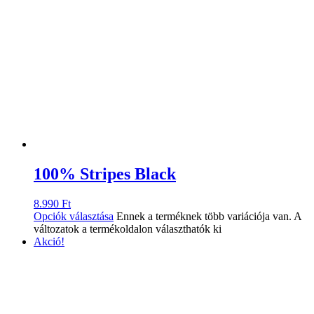
100% Stripes Black
8.990
Ft
Opciók választása
Ennek a terméknek több variációja van. A
változatok a termékoldalon választhatók ki
Akció!