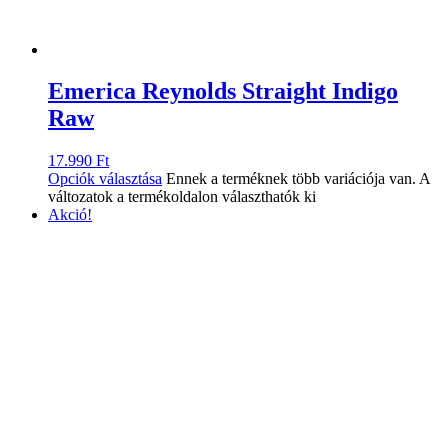
Emerica Reynolds Straight Indigo
Raw
17.990
Ft
Opciók választása
Ennek a terméknek több variációja van. A
változatok a termékoldalon választhatók ki
Akció!