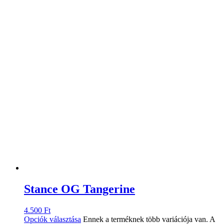
Stance OG Tangerine
4.500
Ft
Opciók választása
Ennek a terméknek több variációja van. A