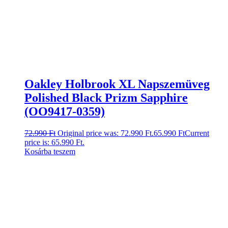
Oakley Holbrook XL Napszemüveg
Polished Black Prizm Sapphire
(OO9417-0359)
72.990
Ft
Original price was: 72.990 Ft.
65.990
Ft
Current
price is: 65.990 Ft.
Kosárba teszem