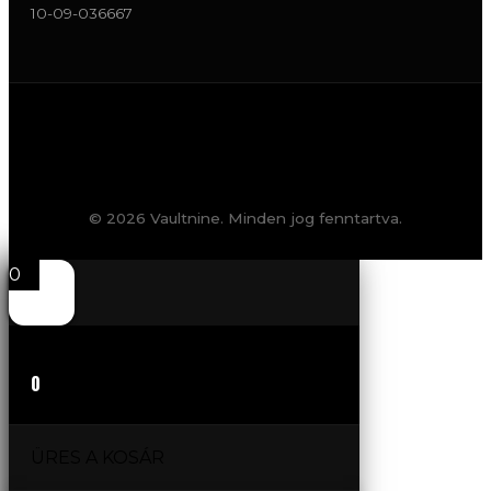
10-09-036667
© 2026 Vaultnine. Minden jog fenntartva.
0
0
ÜRES A KOSÁR