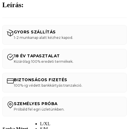
Leírás:
GYORS SZÁLLÍTÁS
1-2 munkanap alatt kézhez kapod.
18 ÉV TAPASZTALAT
Kizárólag 100% eredeti termékek.
BIZTONSÁGOS FIZETÉS
100%-ig védett bankkártyás tranzakció.
SZEMÉLYES PRÓBA
Próbáld fel egri üzletünkben.
L/XL
Sapka Méret
S/M