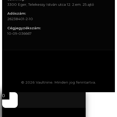
3300 Eger, Telekessy István utca 12. 2.em. 25.ajtó
Adószám:
26238401-2-10
Cégjegyzékszám:
10-09-036667
© 2026 Vaultnine. Minden jog fenntartva.
0