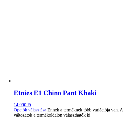
Etnies E1 Chino Pant Khaki
14.990
Ft
Opciók választása
Ennek a terméknek több variációja van. A
változatok a termékoldalon választhatók ki