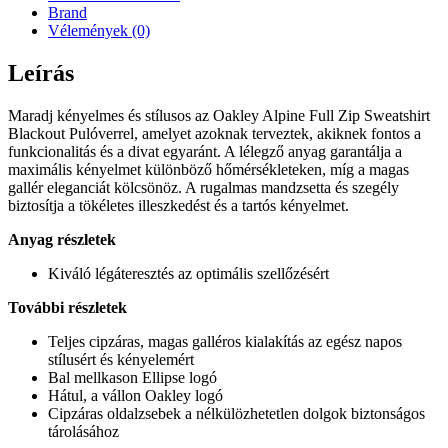
Brand
Vélemények (0)
Leírás
Maradj kényelmes és stílusos az Oakley Alpine Full Zip Sweatshirt
Blackout Pulóverrel, amelyet azoknak terveztek, akiknek fontos a
funkcionalitás és a divat egyaránt. A lélegző anyag garantálja a
maximális kényelmet különböző hőmérsékleteken, míg a magas
gallér eleganciát kölcsönöz. A rugalmas mandzsetta és szegély
biztosítja a tökéletes illeszkedést és a tartós kényelmet.
Anyag részletek
Kiváló légáteresztés az optimális szellőzésért
További részletek
Teljes cipzáras, magas galléros kialakítás az egész napos
stílusért és kényelemért
Bal mellkason Ellipse logó
Hátul, a vállon Oakley logó
Cipzáras oldalzsebek a nélkülözhetetlen dolgok biztonságos
tárolásához