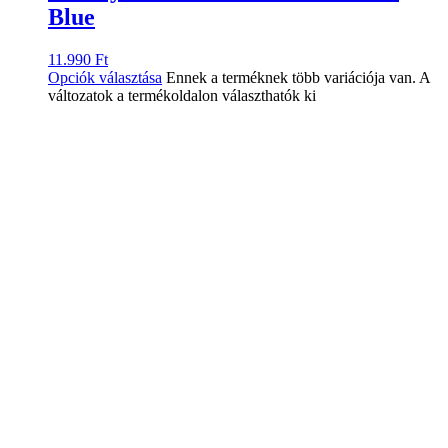
Blue
11.990
Ft
Opciók választása
Ennek a terméknek több variációja van. A
változatok a termékoldalon választhatók ki