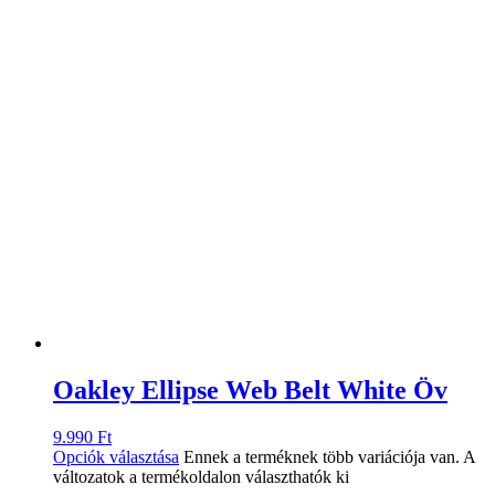
Oakley Ellipse Web Belt White Öv
9.990
Ft
Opciók választása
Ennek a terméknek több variációja van. A
változatok a termékoldalon választhatók ki