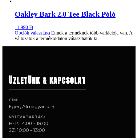
Oakley Bark 2.0 Tee Black Póló
11.990
Ft
Opciók választása
Ennek a terméknek több variációja van. A
változatok a termékoldalon választhatók ki
ÜZLETÜNK & KAPCSOLAT
CÍM:
Eger, Almagyar u. 9.
NYITVATARTÁS:
H-P: 14:00 - 18:00
SZ: 10:00 - 13:00