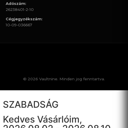
Adószám:
26238401-2-10
Cégjegyzékszám:
10-09-036667
© 2026 Vaultnine. Minden jog fenntartva.
SZABADSÁG
Kedves Vásárlóim,