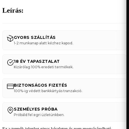
Leírás:
GYORS SZÁLLÍTÁS
1-2 munkanap alatt kézhez kapod.
18 ÉV TAPASZTALAT
Kizárólag 100% eredeti termékek.
BIZTONSÁGOS FIZETÉS
100%-ig védett bankkártyás tranzakció.
SZEMÉLYES PRÓBA
Próbáld fel egri üzletünkben.
Ez a termék jelenleg nincs készleten és nem megvásárolható.