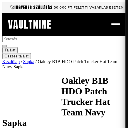
Ugrás
INGYENES SZÁLLÍTÁS
30.000 FT FELETTI VÁSÁRLÁS ESETÉN
a
tartalomhoz
VAULTNINE
Search
...
Találat
Összes találat
Kezdőlap
/
Sapka
/ Oakley B1B HDO Patch Trucker Hat Team
Navy Sapka
Oakley B1B
HDO Patch
Trucker Hat
Team Navy
Sapka