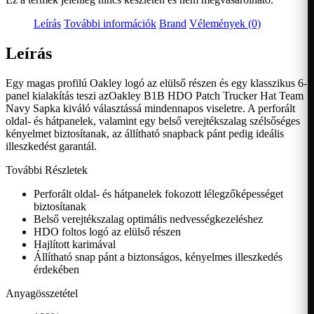
Leírás
További információk
Brand
Vélemények (0)
Leírás
Egy magas profilú Oakley logó az elülső részen és egy klasszikus 6-
panel kialakítás teszi azOakley B1B HDO Patch Trucker Hat Team
Navy Sapka kiváló választássá mindennapos viseletre. A perforált
oldal- és hátpanelek, valamint egy belső verejtékszalag szélsőséges
kényelmet biztosítanak, az állítható snapback pánt pedig ideális
illeszkedést garantál.
További Részletek
Perforált oldal- és hátpanelek fokozott lélegzőképességet
biztosítanak
Belső verejtékszalag optimális nedvességkezeléshez
HDO foltos logó az elülső részen
Hajlított karimával
Állítható snap pánt a biztonságos, kényelmes illeszkedés
érdekében
Anyagösszetétel