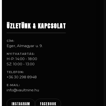
a
választhatók
terméknek
ki
több
variációja
van.
A
ÜZLETÜNK & KAPCSOLAT
változatok
a
termékoldalon
választhatók
CÍM:
ki
Eger, Almagyar u. 9.
NYITVATARTÁS:
H-P: 14:00 - 18:00
SZ: 10:00 - 13:00
TELEFON:
+36 30 298 8948
E-MAIL:
info@vaultnine.hu
INSTAGRAM
FACEBOOK