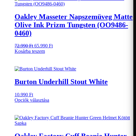
Oakley Masseter Napszemüveg Matte
Olive Ink Prizm Tungsten (OO9486-
0460)
Original
Current
72.990
Ft
65.990
Ft
price
price
Kosárba teszem
was:
is:
72.990 Ft.
65.990 Ft.
Burton Underhill Stout White
10.990
Ft
Ennek
Opciók választása
a
terméknek
több
variációja
van.
A