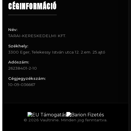
CÉGINFORMÁCIÓ
Név:
TARAI-KERESKEDELMI KFT.
Székhely:
3300 Eger, Telekessy István utca 12. 2.em. 25.ajtó
Adószám:
26238401-2-10
Cégjegyzékszám:
10-09-036667
© 2026 Vaultnine. Minden jog fenntartva.