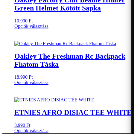
Oakley Factory Cuff Beanie Hunter
változatok
Green Helmet Kötött Sapka
a
termékoldalon
választhatók
10.990
Ft
ki
Ennek
Opciók választása
a
terméknek
több
variációja
van.
Oakley The Freshman Rc Backpack
A
Fhatom Táska
változatok
a
termékoldalon
18.990
Ft
választhatók
Ennek
Opciók választása
ki
a
terméknek
több
variációja
van.
ETNIES AFRO DISIAC TEE WHITE
A
változatok
8.990
Ft
a
Ennek
Opciók választása
termékoldalon