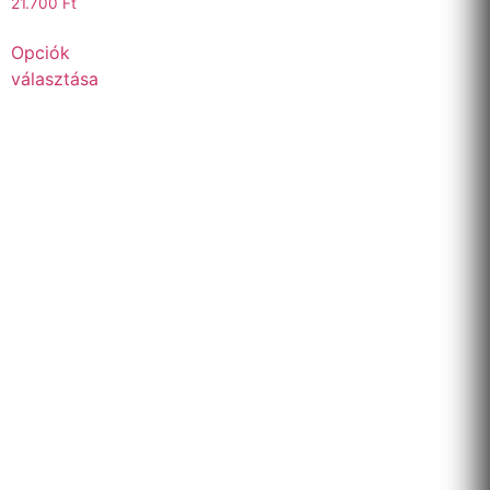
21.700
Ft
Opciók
választása