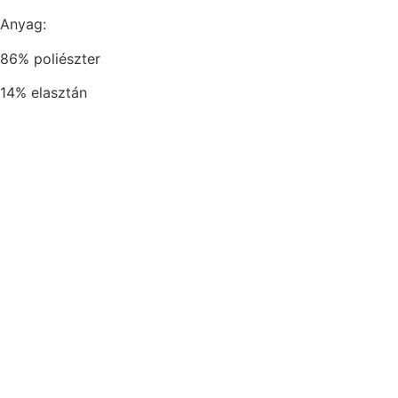
Anyag:
86% poliészter
14% elasztán