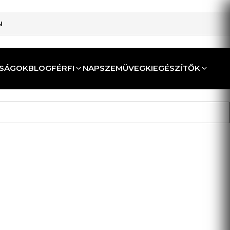
N
SÁGOK
BLOG
FÉRFI
NAPSZEMÜVEG
KIEGÉSZÍTŐK