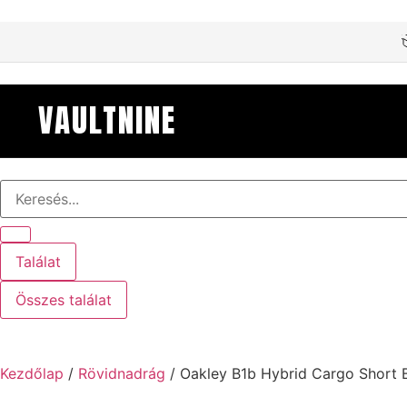
VAULTNINE
Találat
Összes találat
Kezdőlap
/
Rövidnadrág
/ Oakley B1b Hybrid Cargo Short 