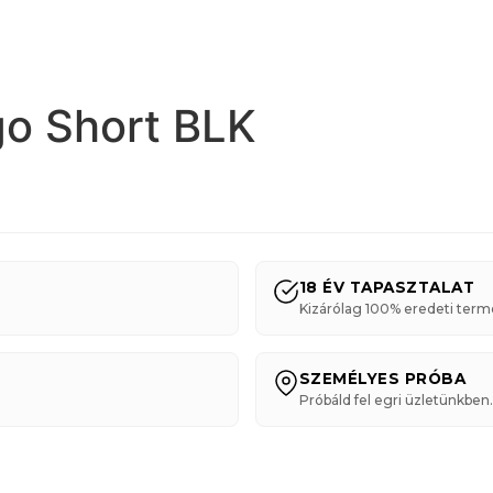
go Short BLK
18 ÉV TAPASZTALAT
Kizárólag 100% eredeti term
SZEMÉLYES PRÓBA
Próbáld fel egri üzletünkben.