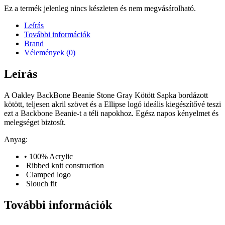
Ez a termék jelenleg nincs készleten és nem megvásárolható.
Leírás
További információk
Brand
Vélemények (0)
Leírás
A Oakley BackBone Beanie Stone Gray Kötött Sapka bordázott
kötött, teljesen akril szövet és a Ellipse logó ideális kiegészítővé teszi
ezt a Backbone Beanie-t a téli napokhoz. Egész napos kényelmet és
melegséget biztosít.
Anyag:
• 100% Acrylic
Ribbed knit construction
Clamped logo
Slouch fit
További információk