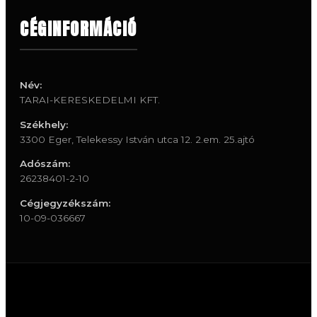
CÉGINFORMÁCIÓ
Név:
TARAI-KERESKEDELMI KFT.
Székhely:
3300 Eger, Telekessy István utca 12. 2.em. 25.ajtó
Adószám:
26238401-2-10
Cégjegyzékszám:
10-09-036667