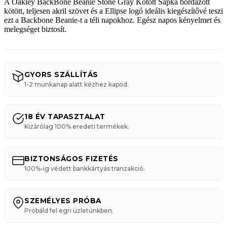
A Oakley BackBone Beanie Stone Gray Kötött Sapka bordázott
kötött, teljesen akril szövet és a Ellipse logó ideális kiegészítővé teszi
ezt a Backbone Beanie-t a téli napokhoz. Egész napos kényelmet és
melegséget biztosít.
GYORS SZÁLLÍTÁS
1-2 munkanap alatt kézhez kapod.
18 ÉV TAPASZTALAT
Kizárólag 100% eredeti termékek.
BIZTONSÁGOS FIZETÉS
100%-ig védett bankkártyás tranzakció.
SZEMÉLYES PRÓBA
Próbáld fel egri üzletünkben.