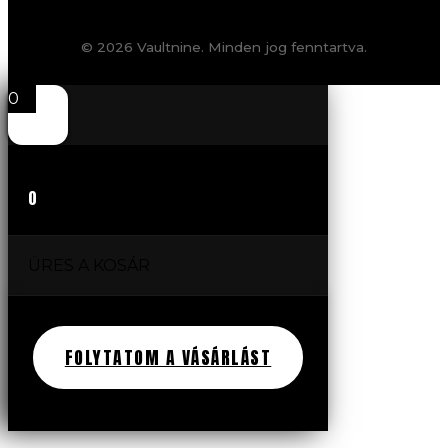
© 2026 Vaultnine. Minden jog fenntartva.
0
0
ÜRES A KOSÁR
FOLYTATOM A VÁSÁRLÁST