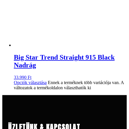
Big Star Trend Straight 915 Black
Nadrág
33.990
Ft
Opciók választása
Ennek a terméknek több variációja van. A
változatok a termékoldalon választhatók ki
ÜZLETÜNK & KAPCSOLAT