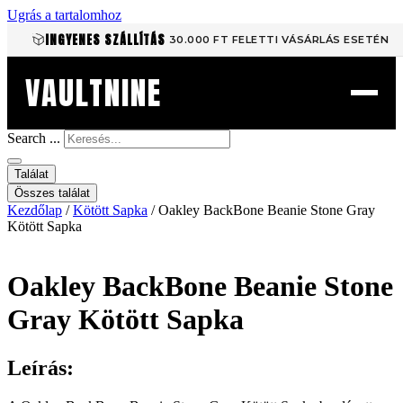
Ugrás a tartalomhoz
INGYENES SZÁLLÍTÁS
30.000 FT FELETTI VÁSÁRLÁS ESETÉN
VAULTNINE
Search ...
Találat
Összes találat
Kezdőlap
/
Kötött Sapka
/ Oakley BackBone Beanie Stone Gray
Kötött Sapka
Oakley BackBone Beanie Stone
Gray Kötött Sapka
Leírás: