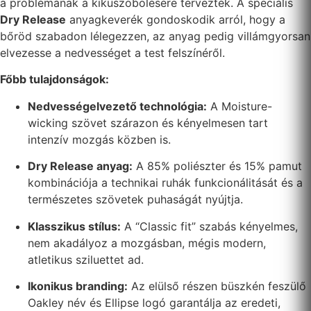
a problémának a kiküszöbölésére tervezték. A speciális
Dry Release
anyagkeverék gondoskodik arról, hogy a
bőröd szabadon lélegezzen, az anyag pedig villámgyorsan
elvezesse a nedvességet a test felszínéről.
Főbb tulajdonságok:
Nedvességelvezető technológia:
A Moisture-
wicking szövet szárazon és kényelmesen tart
intenzív mozgás közben is.
Dry Release anyag:
A 85% poliészter és 15% pamut
kombinációja a technikai ruhák funkcionálitását és a
természetes szövetek puhaságát nyújtja.
Klasszikus stílus:
A “Classic fit” szabás kényelmes,
nem akadályoz a mozgásban, mégis modern,
atletikus sziluettet ad.
Ikonikus branding:
Az elülső részen büszkén feszülő
Oakley név és Ellipse logó garantálja az eredeti,