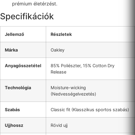
prémium életérzést.
Specifikációk
Jellemző
Részletek
Márka
Oakley
Anyagösszetétel
85% Poliészter, 15% Cotton Dry
Release
Technológia
Moisture-wicking
(Nedvességelvezetés)
Szabás
Classic fit (Klasszikus sportos szabás)
Ujjhossz
Rövid ujj