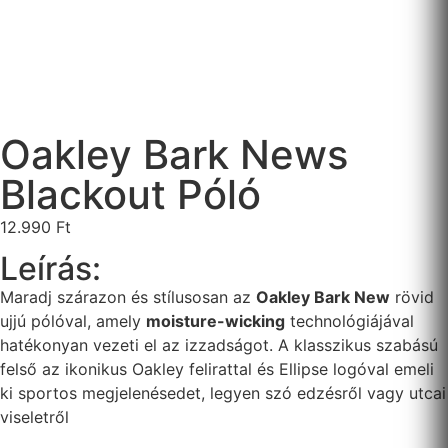
Oakley Bark News
Blackout Póló
12.990
Ft
Leírás:
Maradj szárazon és stílusosan az
Oakley Bark New
rövid
ujjú pólóval, amely
moisture-wicking
technológiájával
hatékonyan vezeti el az izzadságot. A klasszikus szabású
felső az ikonikus Oakley felirattal és Ellipse logóval emeli
ki sportos megjelenésedet, legyen szó edzésről vagy utcai
viseletről