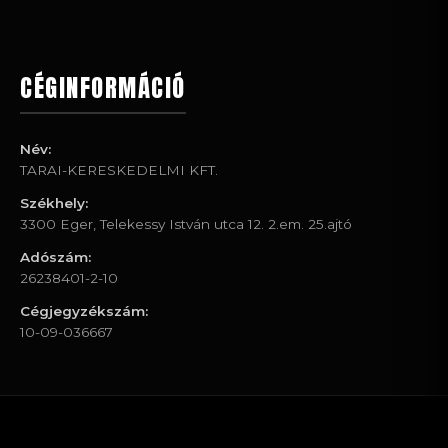
CÉGINFORMÁCIÓ
Név:
TARAI-KERESKEDELMI KFT.
Székhely:
3300 Eger, Telekessy István utca 12. 2.em. 25.ajtó
Adószám:
26238401-2-10
Cégjegyzékszám:
10-09-036667