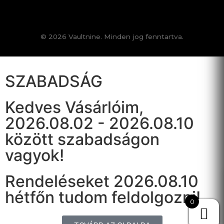
© 2026 Vaultnine. Minden jog fenntartva.
SZABADSÁG
Kedves Vásárlóim,
2026.08.02 - 2026.08.10
között szabadságon
vagyok!
Rendeléseket 2026.08.10
hétfőn tudom feldolgozni!
0