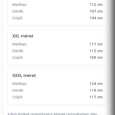
Mellkas:
112 cm
Derék:
107 cm
Csípő:
104 cm
XXL méret
Mellkas:
117 cm
Derék:
112 cm
Csípő:
109 cm
XXXL méret
Mellkas:
124 cm
Derék:
119 cm
Csípő:
117 cm
A fenti értékek testkörfogatot jelölnek centiméterben. Mérj