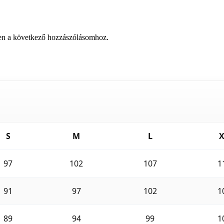
en a következő hozzászólásomhoz.
S
M
L
X
97
102
107
1
91
97
102
1
89
94
99
1