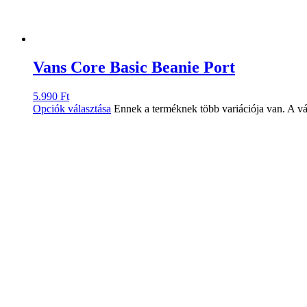
Vans Core Basic Beanie Port
5.990
Ft
Opciók választása
Ennek a terméknek több variációja van. A vá