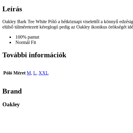
Leírás
Oakley Bark Tee White Póló a hétköznapi viselettől a könnyű edzésig 
elülső túlméretezett kéreglogó pedig az Oakley ikonikus örökségét idé
100% pamut
Normál Fit
További információk
Póló Méret
M
,
L
,
XXL
Brand
Oakley