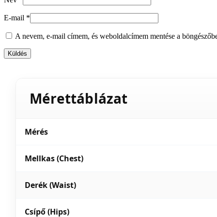
E-mail
*
A nevem, e-mail címem, és weboldalcímem mentése a böngészőb
Mérettáblázat
Mérés
Mellkas (Chest)
Derék (Waist)
Csípő (Hips)