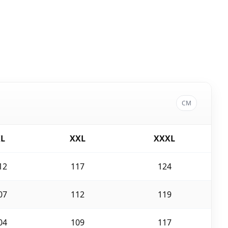
CM
L
XXL
XXXL
12
117
124
07
112
119
04
109
117