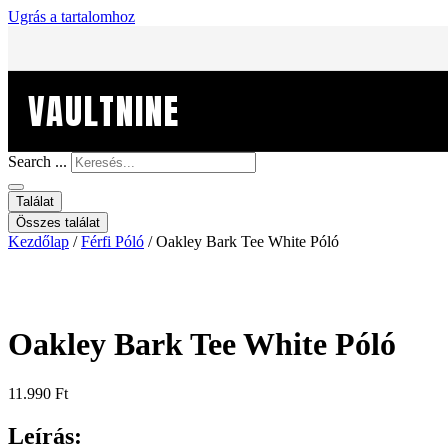
Ugrás a tartalomhoz
VAULTNINE
Search ...
Találat
Összes találat
Kezdőlap
/
Férfi Póló
/ Oakley Bark Tee White Póló
Oakley Bark Tee White Póló
11.990
Ft
Leírás: