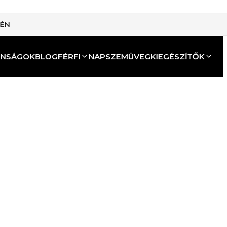
TÉN
ONSÁGOK
BLOG
FÉRFI
NAPSZEMÜVEG
KIEGÉSZÍTŐK