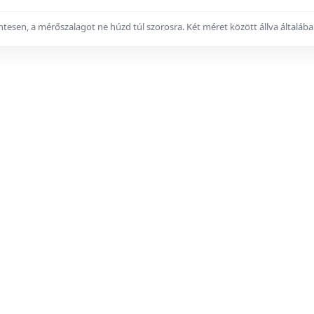
zintesen, a mérőszalagot ne húzd túl szorosra. Két méret között állva által