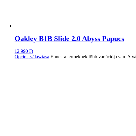
Oakley B1B Slide 2.0 Abyss Papucs
12.990
Ft
Opciók választása
Ennek a terméknek több variációja van. A vá