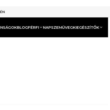
TÉN
ONSÁGOK
BLOG
FÉRFI
NAPSZEMÜVEG
KIEGÉSZÍTŐK