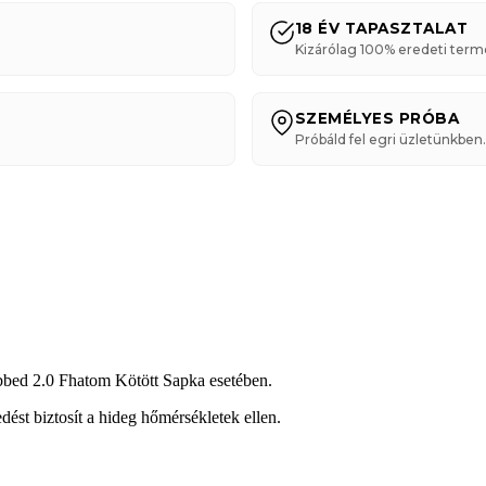
18 ÉV TAPASZTALAT
Kizárólag 100% eredeti term
SZEMÉLYES PRÓBA
Próbáld fel egri üzletünkben.
bbed 2.0 Fhatom Kötött Sapka esetében.
edést biztosít a hideg hőmérsékletek ellen.