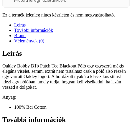
Próbáld fel egri üzletünkben.
Ez a termék jelenleg nincs készleten és nem megvásárolható.
Leírás
További információk
Brand
Vélemények (0)
Leírás
Oakley Bobby B1b Patch Tee Blackout Póló egy egyszerű mégis
elegáns viselet, semmi extrát nem tartalmaz csak a póló alsó részén
egy varrott Oakley logo-t. A bordázott nyakú a klasszikus stílust
idézi egy pólóban, amely tudja, hogyan kell viselkedni, ha lazán
veszed a dolgokat.
Anyag:
100% Bci Cotton
További információk