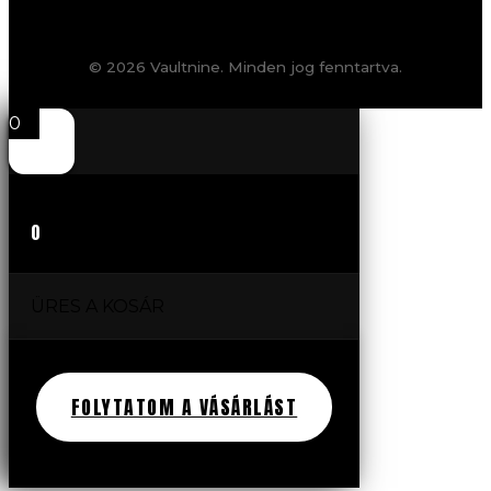
© 2026 Vaultnine. Minden jog fenntartva.
0
0
ÜRES A KOSÁR
FOLYTATOM A VÁSÁRLÁST