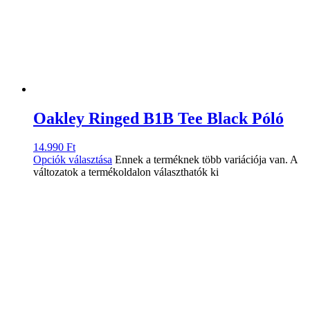
Oakley Ringed B1B Tee Black Póló
14.990
Ft
Opciók választása
Ennek a terméknek több variációja van. A
változatok a termékoldalon választhatók ki