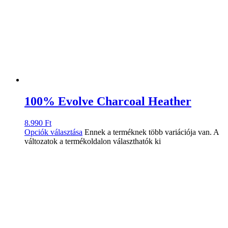
100% Evolve Charcoal Heather
8.990
Ft
Opciók választása
Ennek a terméknek több variációja van. A
változatok a termékoldalon választhatók ki