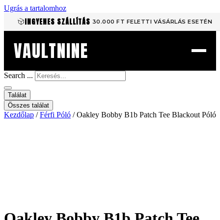
Ugrás a tartalomhoz
INGYENES SZÁLLÍTÁS
30.000 FT FELETTI VÁSÁRLÁS ESETÉN
VAULTNINE
Search ...
Találat
Összes találat
Kezdőlap
/
Férfi Póló
/ Oakley Bobby B1b Patch Tee Blackout Póló
Oakley Bobby B1b Patch Tee