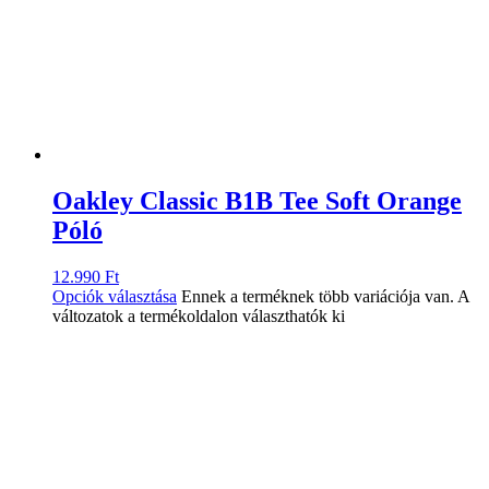
Oakley Classic B1B Tee Soft Orange
Póló
12.990
Ft
Opciók választása
Ennek a terméknek több variációja van. A
változatok a termékoldalon választhatók ki