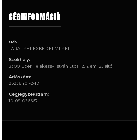
CÉGINFORMÁCIÓ
Név:
TARAI-KERESKEDELMI KFT.
Székhely:
3300 Eger, Telekessy István utca 12. 2.em. 25.ajtó
Adószám:
26238401-2-10
Cégjegyzékszám:
10-09-036667