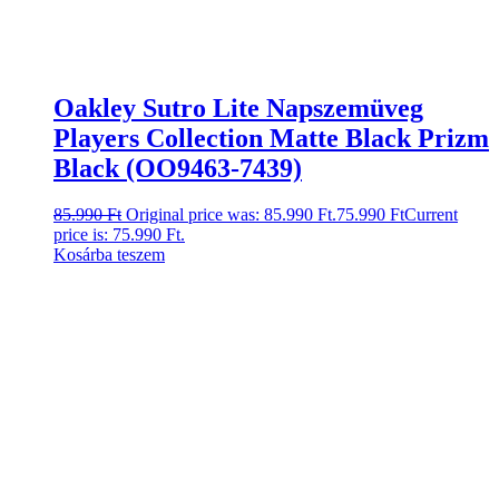
Oakley Sutro Lite Napszemüveg
Players Collection Matte Black Prizm
Black (OO9463-7439)
85.990
Ft
Original price was: 85.990 Ft.
75.990
Ft
Current
price is: 75.990 Ft.
Kosárba teszem