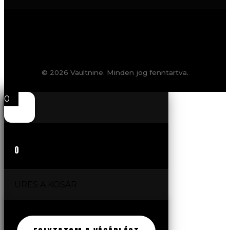
© 2026 Vaultnine. Minden jog fenntartva.
0
0
ÜRES A KOSÁR