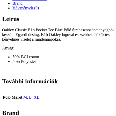
Brand
Vélemények (0)
Leírás
Oakley Classic B1b Pocket Tee Blue Póló újrahasznosított anyagból
készült. Egyedi desing, B1b Oakley logóval és zsebbel. Tökéletes,
kényelmes viselet a mindennapokra.
Anyag:
50% BCI cotton
50% Polyester
További információk
Póló Méret
M
,
L
,
XL
Brand