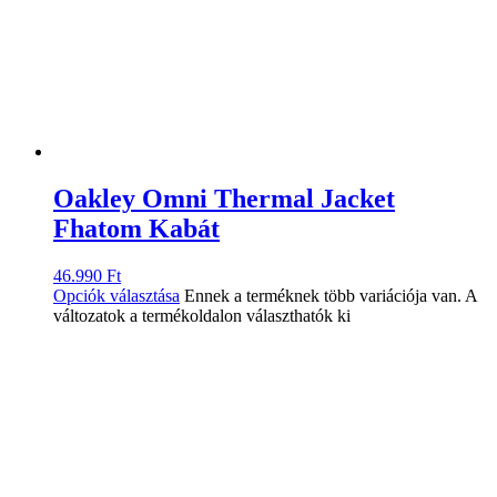
Oakley Omni Thermal Jacket
Fhatom Kabát
46.990
Ft
Opciók választása
Ennek a terméknek több variációja van. A
változatok a termékoldalon választhatók ki