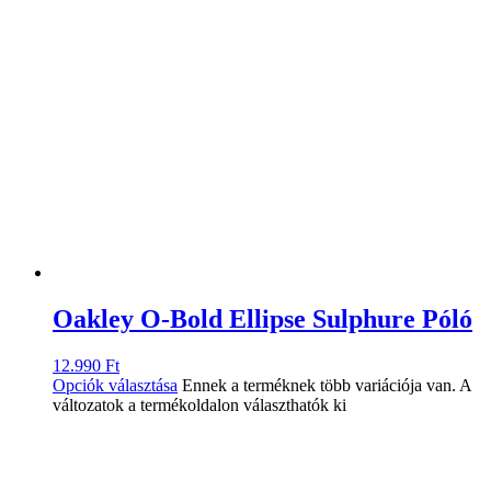
Oakley O-Bold Ellipse Sulphure Póló
12.990
Ft
Opciók választása
Ennek a terméknek több variációja van. A
változatok a termékoldalon választhatók ki