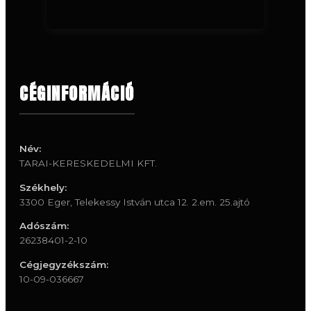
CÉGINFORMÁCIÓ
Név:
TARAI-KERESKEDELMI KFT.
Székhely:
3300 Eger, Telekessy István utca 12. 2.em. 25.ajtó
Adószám:
26238401-2-10
Cégjegyzékszám:
10-09-036667