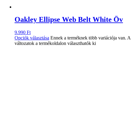
Oakley Ellipse Web Belt White Öv
9.990
Ft
Opciók választása
Ennek a terméknek több variációja van. A
változatok a termékoldalon választhatók ki