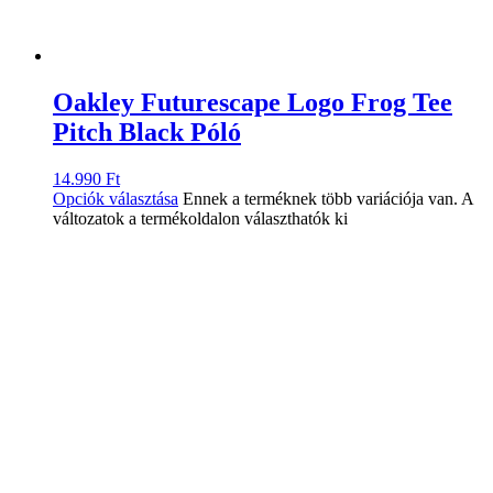
Oakley Futurescape Logo Frog Tee
Pitch Black Póló
14.990
Ft
Opciók választása
Ennek a terméknek több variációja van. A
változatok a termékoldalon választhatók ki