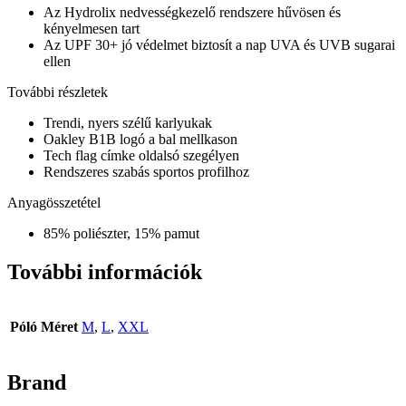
Az Hydrolix nedvességkezelő rendszere hűvösen és
kényelmesen tart
Az UPF 30+ jó védelmet biztosít a nap UVA és UVB sugarai
ellen
További részletek
Trendi, nyers szélű karlyukak
Oakley B1B logó a bal mellkason
Tech flag címke oldalsó szegélyen
Rendszeres szabás sportos profilhoz
Anyagösszetétel
85% poliészter, 15% pamut
További információk
Póló Méret
M
,
L
,
XXL
Brand