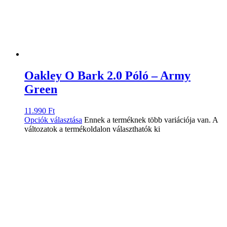
Oakley O Bark 2.0 Póló – Army
Green
11.990
Ft
Opciók választása
Ennek a terméknek több variációja van. A
változatok a termékoldalon választhatók ki