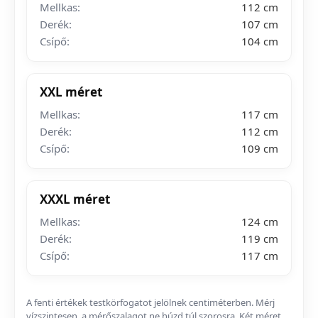
Mellkas:
112 cm
Derék:
107 cm
Csípő:
104 cm
XXL méret
Mellkas:
117 cm
Derék:
112 cm
Csípő:
109 cm
XXXL méret
Mellkas:
124 cm
Derék:
119 cm
Csípő:
117 cm
A fenti értékek testkörfogatot jelölnek centiméterben. Mérj
vízszintesen, a mérőszalagot ne húzd túl szorosra. Két méret