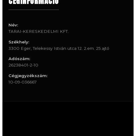
CÉGINFORMÁCIÓ
Név:
TARAI-KERESKEDELMI KFT.
Székhely:
3300 Eger, Telekessy István utca 12. 2.em. 25.ajtó
Adószám:
26238401-2-10
Cégjegyzékszám:
10-09-036667