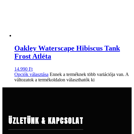
Oakley Waterscape Hibiscus Tank
Frost Atléta
14.990
Ft
Opciók választása
Ennek a terméknek több variációja van. A
változatok a termékoldalon választhatók ki
ÜZLETÜNK & KAPCSOLAT