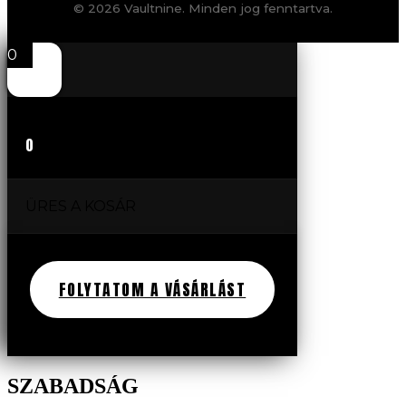
© 2026 Vaultnine. Minden jog fenntartva.
0
0
ÜRES A KOSÁR
FOLYTATOM A VÁSÁRLÁST
SZABADSÁG