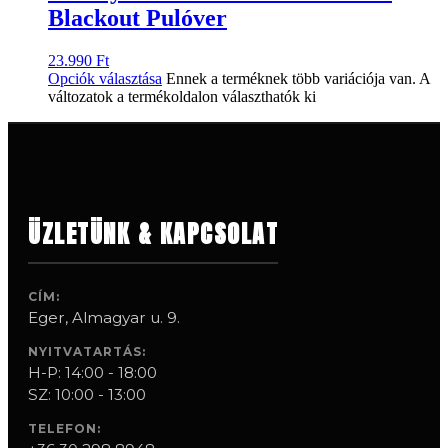
Blackout Pulóver
23.990
Ft
Opciók választása
Ennek a terméknek több variációja van. A
változatok a termékoldalon választhatók ki
ÜZLETÜNK & KAPCSOLAT
CÍM:
Eger, Almagyar u. 9.
NYITVATARTÁS:
H-P: 14:00 - 18:00
SZ: 10:00 - 13:00
TELEFON: