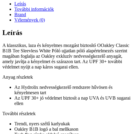
Leírás
További információk
Brand
Vélemények (0)
Leírás
A klasszikus, laza és kényelmes mozgást biztosító OOakley Classic
B1B Tee Sleevless White Póló ujjatlan póló alapértelmezés szerint
magában foglalja az Oakley exkluzív nedvességkezelő anyagát,
amely javítja a kényelmet és szárazon tart. Az UPF 30+ további
védelmet nyújt a nap káros sugarai ellen.
Anyag részletek
Az Hydrolix nedvességkezelő rendszere hűvösen és
kényelmesen tart
Az UPF 30+ jó védelmet biztosít a nap UVA és UVB sugarai
ellen
További részletek
Trendi, nyers szélű karlyukak
Oakley B1B logó a bal mellkason