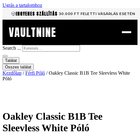
Ugrás a tartalomhoz
INGYENES SZÁLLÍTÁS
30.000 FT FELETTI VÁSÁRLÁS ESETÉN
VAULTNINE
Search ...
Találat
Összes találat
Kezdőlap
/
Férfi Póló
/ Oakley Classic B1B Tee Sleevless White
Póló
Oakley Classic B1B Tee
Sleevless White Póló