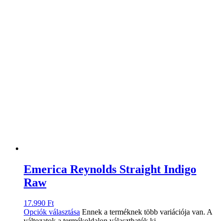
Emerica Reynolds Straight Indigo
Raw
17.990
Ft
Opciók választása
Ennek a terméknek több variációja van. A
változatok a termékoldalon választhatók ki