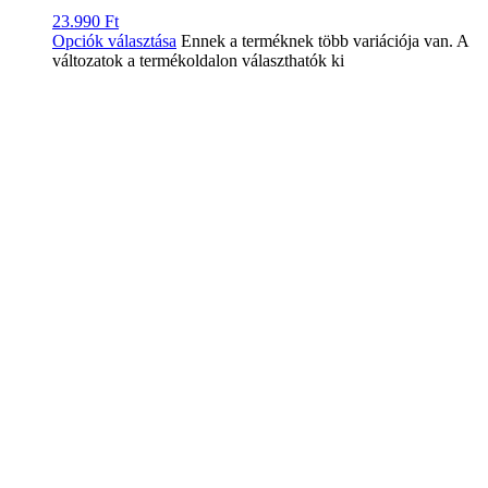
23.990
Ft
Opciók választása
Ennek a terméknek több variációja van. A
változatok a termékoldalon választhatók ki