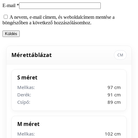
E-mail
*
A nevem, e-mail címem, és weboldalcímem mentése a
böngészőben a következő hozzászólásomhoz.
Mérettáblázat
CM
S méret
Mellkas:
97 cm
Derék:
91 cm
Csípő:
89 cm
M méret
Mellkas:
102 cm