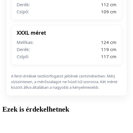
Derék:
112 cm
Csípő:
109 cm
XXXL méret
Mellkas:
124 cm
Derék:
119 cm
Csípő:
117 cm
A fenti értékek testkörfogatot jelölnek centiméterben. Mérj
vízszintesen, a mérőszalagot ne húzd túl szorosra. Két méret
között állva általában a nagyobb a kényelmesebb.
Ezek is érdekelhetnek