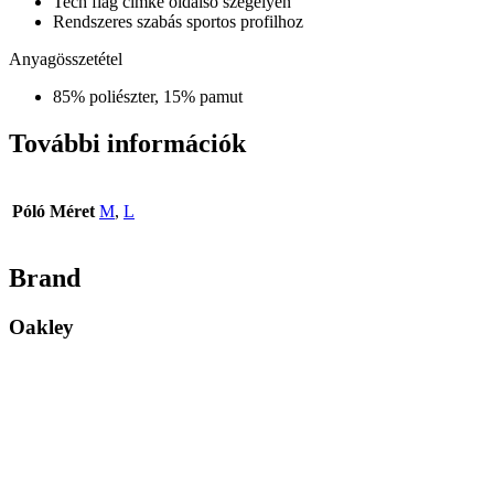
Tech flag címke oldalsó szegélyen
Rendszeres szabás sportos profilhoz
Anyagösszetétel
85% poliészter, 15% pamut
További információk
Póló Méret
M
,
L
Brand
Oakley