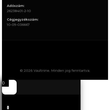
Adószám:
26238401-2-10
Cégjegyzékszám:
10-09-036667
© 2026 Vaultnine. Minden jog fenntartva.
0
0