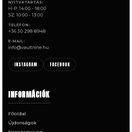
NYITVATARTÁS:
H-P: 14:00 - 18:00
SZ: 10:00 - 13:00
TELEFON:
+36 30 298 8948
E-MAIL:
info@vaultnine.hu
INSTAGRAM
FACEBOOK
INFORMÁCIÓK
Főoldal
Újdonságok
Napszemüveg