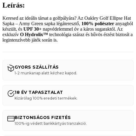
Leírás:
Keresed az ideális társat a golfpályára? Az Oakley Golf Ellipse Hat
Sapka – Army Green sapka légáteresztő,
100% poliészter
anyagból
készült, és
UPF 30+
napvédelemmel óv a káros sugaraktól. Az
exkluzív
O Hydrolix™
technológia száraz és hűvös érzést biztosít a
legintenzívebb játék során is.
GYORS SZÁLLÍTÁS
1-2 munkanap alatt kézhez kapod.
18 ÉV TAPASZTALAT
Kizárólag 100% eredeti termékek.
BIZTONSÁGOS FIZETÉS
100%-ig védett bankkártyás tranzakció.