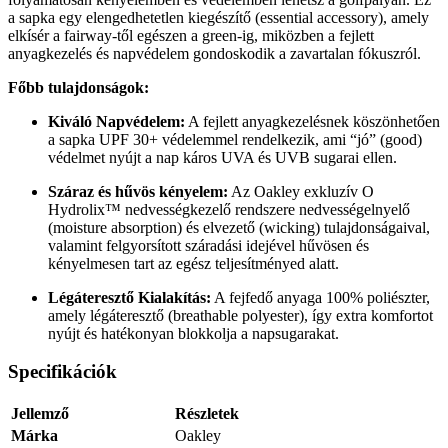
a sapka egy elengedhetetlen kiegészítő (essential accessory), amely
elkísér a fairway-től egészen a green-ig, miközben a fejlett
anyagkezelés és napvédelem gondoskodik a zavartalan fókuszról.
Főbb tulajdonságok:
Kiváló Napvédelem:
A fejlett anyagkezelésnek köszönhetően
a sapka UPF 30+ védelemmel rendelkezik, ami “jó” (good)
védelmet nyújt a nap káros UVA és UVB sugarai ellen.
Száraz és hűvös kényelem:
Az Oakley exkluzív O
Hydrolix™ nedvességkezelő rendszere nedvességelnyelő
(moisture absorption) és elvezető (wicking) tulajdonságaival,
valamint felgyorsított száradási idejével hűvösen és
kényelmesen tart az egész teljesítményed alatt.
Légáteresztő Kialakítás:
A fejfedő anyaga 100% poliészter,
amely légáteresztő (breathable polyester), így extra komfortot
nyújt és hatékonyan blokkolja a napsugarakat.
Specifikációk
Jellemző
Részletek
Márka
Oakley