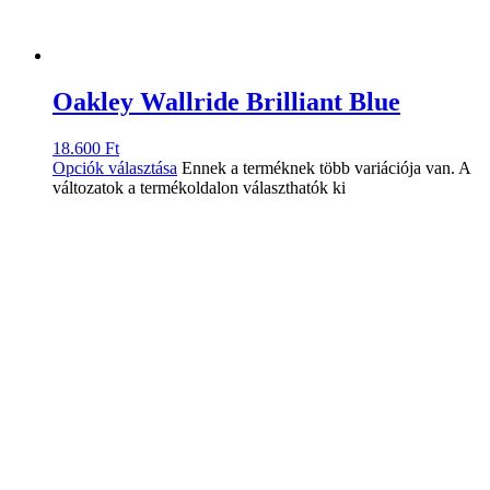
Oakley Wallride Brilliant Blue
18.600
Ft
Opciók választása
Ennek a terméknek több variációja van. A
változatok a termékoldalon választhatók ki