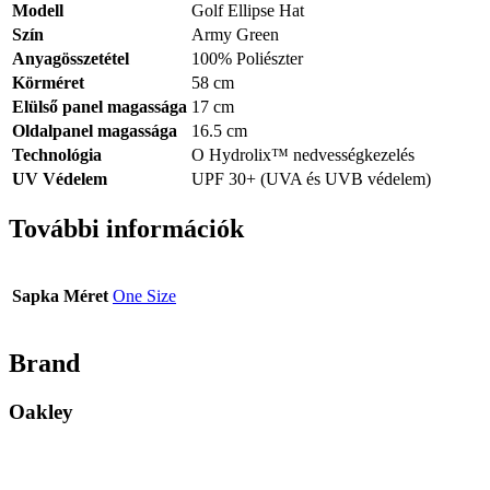
Modell
Golf Ellipse Hat
Szín
Army Green
Anyagösszetétel
100% Poliészter
Körméret
58 cm
Elülső panel magassága
17 cm
Oldalpanel magassága
16.5 cm
Technológia
O Hydrolix™ nedvességkezelés
UV Védelem
UPF 30+ (UVA és UVB védelem)
További információk
Sapka Méret
One Size
Brand
Oakley