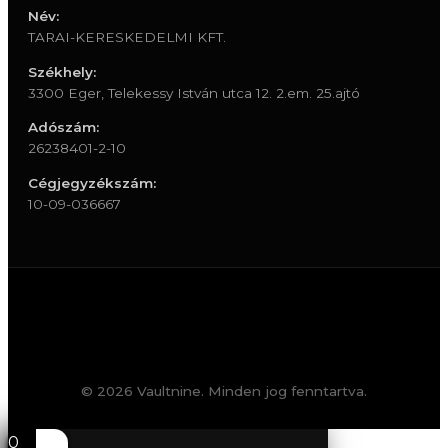
Név:
TARAI-KERESKEDELMI KFT.
Székhely:
3300 Eger, Telekessy István utca 12. 2.em. 25.ajtó
Adószám:
26238401-2-10
Cégjegyzékszám:
10-09-036667
© 2026 Vaultnine. Minden jog fenntartva.
0