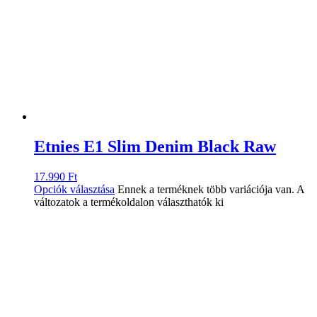
Etnies E1 Slim Denim Black Raw
17.990
Ft
Opciók választása
Ennek a terméknek több variációja van. A
változatok a termékoldalon választhatók ki