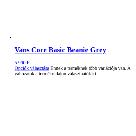
Vans Core Basic Beanie Grey
5.990
Ft
Opciók választása
Ennek a terméknek több variációja van. A
változatok a termékoldalon választhatók ki