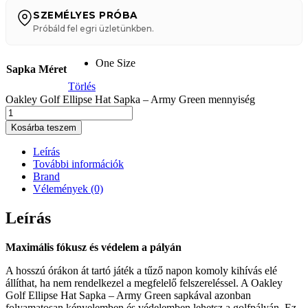
SZEMÉLYES PRÓBA
Próbáld fel egri üzletünkben.
One Size
Sapka Méret
Törlés
Oakley Golf Ellipse Hat Sapka – Army Green mennyiség
Kosárba teszem
Leírás
További információk
Brand
Vélemények (0)
Leírás
Maximális fókusz és védelem a pályán
A hosszú órákon át tartó játék a tűző napon komoly kihívás elé
állíthat, ha nem rendelkezel a megfelelő felszereléssel. A Oakley
Golf Ellipse Hat Sapka – Army Green sapkával azonban
folyamatosan kényelemben és védelemben lehetsz a golfpályán. Ez