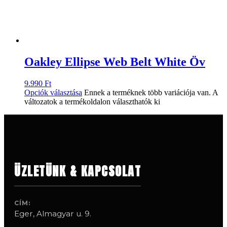
Oakley Ellipse Web Belt White Öv
9.990
Ft
Opciók választása
Ennek a terméknek több variációja van. A
változatok a termékoldalon választhatók ki
ÜZLETÜNK & KAPCSOLAT
CÍM:
Eger, Almagyar u. 9.