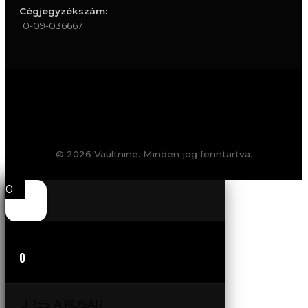
Cégjegyzékszám:
10-09-036667
© 2026 Vaultnine. Minden jog fenntartva.
0
0
ÜRES A KOSÁR