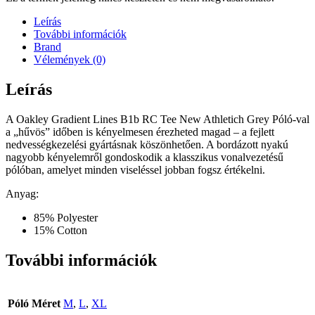
Leírás
További információk
Brand
Vélemények (0)
Leírás
A Oakley Gradient Lines B1b RC Tee New Athletich Grey Póló-val
a „hűvös” időben is kényelmesen érezheted magad – a fejlett
nedvességkezelési gyártásnak köszönhetően. A bordázott nyakú
nagyobb kényelemről gondoskodik a klasszikus vonalvezetésű
pólóban, amelyet minden viseléssel jobban fogsz értékelni.
Anyag:
85% Polyester
15% Cotton
További információk
Póló Méret
M
,
L
,
XL