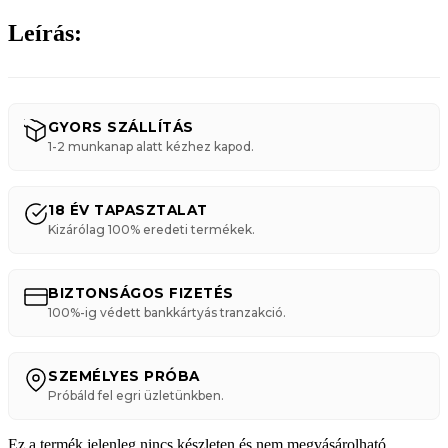
Leírás:
GYORS SZÁLLÍTÁS
1-2 munkanap alatt kézhez kapod.
18 ÉV TAPASZTALAT
Kizárólag 100% eredeti termékek.
BIZTONSÁGOS FIZETÉS
100%-ig védett bankkártyás tranzakció.
SZEMÉLYES PRÓBA
Próbáld fel egri üzletünkben.
Ez a termék jelenleg nincs készleten és nem megvásárolható.