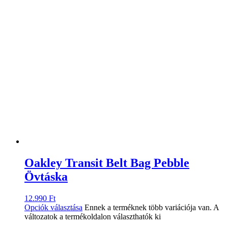
Oakley Transit Belt Bag Pebble
Övtáska
12.990
Ft
Opciók választása
Ennek a terméknek több variációja van. A
változatok a termékoldalon választhatók ki