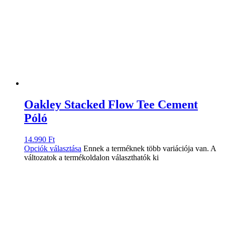
Oakley Stacked Flow Tee Cement
Póló
14.990
Ft
Opciók választása
Ennek a terméknek több variációja van. A
változatok a termékoldalon választhatók ki