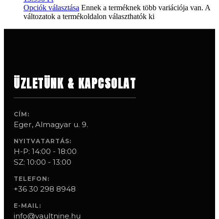
Opciók választása
Ennek a terméknek több variációja van. A
változatok a termékoldalon választhatók ki
ÜZLETÜNK & KAPCSOLAT
CÍM:
Eger, Almagyar u. 9.
NYITVATARTÁS:
H-P: 14:00 - 18:00
SZ: 10:00 - 13:00
TELEFON:
+36 30 298 8948
E-MAIL:
info@vaultnine.hu