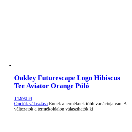
Oakley Futurescape Logo Hibiscus
Tee Aviator Orange Póló
14.990
Ft
Opciók választása
Ennek a terméknek több variációja van. A
változatok a termékoldalon választhatók ki