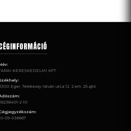
CÉGINFORMÁCIÓ
Név:
TARAI-KERESKEDELMI KFT.
Székhely:
3300 Eger, Telekessy István utca 12. 2.em. 25.ajtó
Adószám:
26238401-2-10
Cégjegyzékszám:
10-09-036667