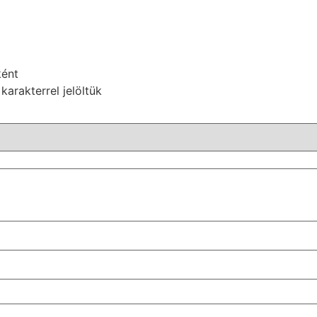
ként
karakterrel jelöltük