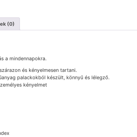
ek (0)
ás a mindennapokra.
szárazon és kényelmesen tartani.
űanyag palackokból készült, könnyű és lélegző.
 személyes kényelmet
ndex