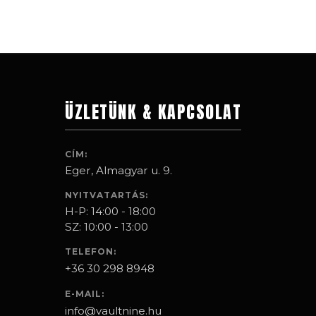
ÜZLETÜNK & KAPCSOLAT
CÍM:
Eger, Almagyar u. 9.
NYITVATARTÁS:
H-P: 14:00 - 18:00
SZ: 10:00 - 13:00
TELEFON:
+36 30 298 8948
E-MAIL:
info@vaultnine.hu