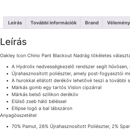
Leírás
További információk
Brand
Vélemény
Leírás
Oakley Icon Chino Pant Blackout Nadrág tökéletes választ
A Hydrolix nedvességkezelő rendszer segít hűvösen, 
Újrahasznosított poliészter, amely post-fogyasztói m
A hurokkal ellátott deréköv lehetővé teszi a további
Márkás gomb egy tartós Vislon cipzárral
Márkás belső szilikon deréköv
Elülső zseb háló béléssel
Ellipse logó a bal lábszáron
Anyagösszetétel
70% Pamut, 28% Újrahasznosított Poliészter, 2% Spa