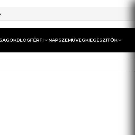
N
SÁGOK
BLOG
FÉRFI
NAPSZEMÜVEG
KIEGÉSZÍTŐK