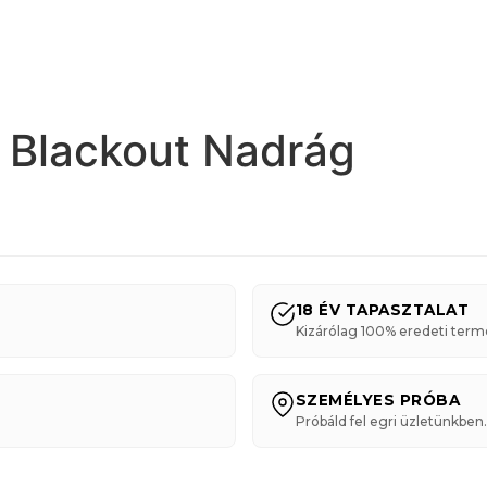
t Blackout Nadrág
18 ÉV TAPASZTALAT
Kizárólag 100% eredeti term
SZEMÉLYES PRÓBA
Próbáld fel egri üzletünkben.