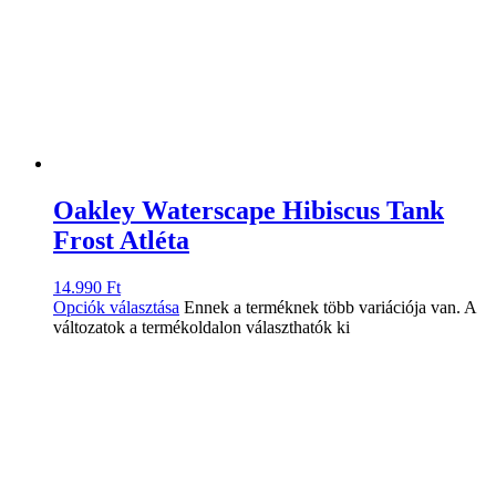
Oakley Waterscape Hibiscus Tank
Frost Atléta
14.990
Ft
Opciók választása
Ennek a terméknek több variációja van. A
változatok a termékoldalon választhatók ki