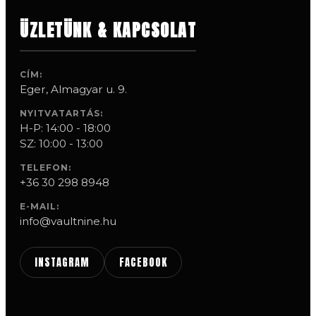
ÜZLETÜNK & KAPCSOLAT
CÍM:
Eger, Almagyar u. 9.
NYITVATARTÁS:
H-P: 14:00 - 18:00
SZ: 10:00 - 13:00
TELEFON:
+36 30 298 8948
E-MAIL:
info@vaultnine.hu
INSTAGRAM
FACEBOOK