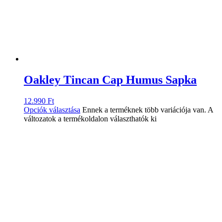
Oakley Tincan Cap Humus Sapka
12.990
Ft
Opciók választása
Ennek a terméknek több variációja van. A
változatok a termékoldalon választhatók ki