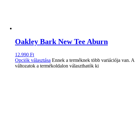
Oakley Bark New Tee Aburn
12.990
Ft
Opciók választása
Ennek a terméknek több variációja van. A
változatok a termékoldalon választhatók ki