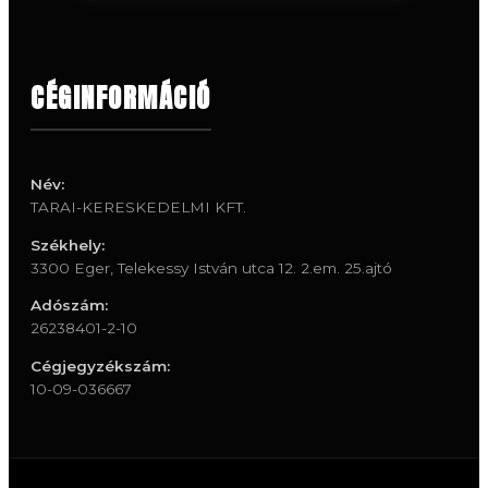
CÉGINFORMÁCIÓ
Név:
TARAI-KERESKEDELMI KFT.
Székhely:
3300 Eger, Telekessy István utca 12. 2.em. 25.ajtó
Adószám:
26238401-2-10
Cégjegyzékszám:
10-09-036667