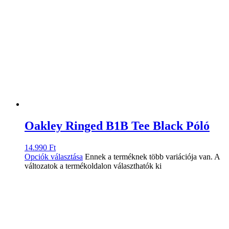
Oakley Ringed B1B Tee Black Póló
14.990
Ft
Opciók választása
Ennek a terméknek több variációja van. A
változatok a termékoldalon választhatók ki