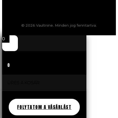
© 2026 Vaultnine. Minden jog fenntartva.
0
0
ÜRES A KOSÁR
FOLYTATOM A VÁSÁRLÁST