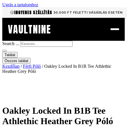
Ugrás a tartalomhoz
INGYENES SZÁLLÍTÁS
30.000 FT FELETTI VÁSÁRLÁS ESETÉN
VAULTNINE
Search ...
Találat
Összes találat
Kezdőlap
/
Férfi Póló
/ Oakley Locked In B1B Tee Athlethic
Heather Grey Póló
Oakley Locked In B1B Tee
Athlethic Heather Grey Póló