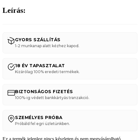
Leírás:
GYORS SZÁLLÍTÁS
1-2 munkanap alatt kézhez kapod.
18 ÉV TAPASZTALAT
Kizárólag 100% eredeti termékek.
BIZTONSÁGOS FIZETÉS
100%-ig védett bankkártyás tranzakció.
SZEMÉLYES PRÓBA
Próbáld fel egri üzletünkben.
Ez a termék jelenleg nincs készleten és nem megvásárolható.