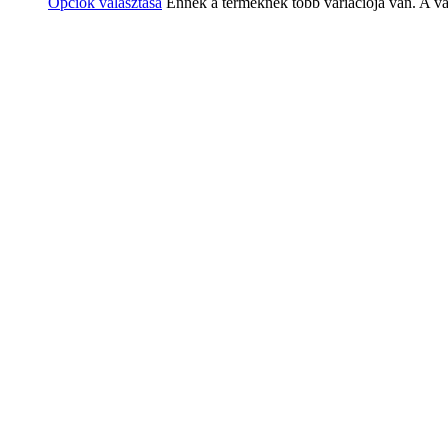
Opciók választása
Ennek a terméknek több variációja van. A vá