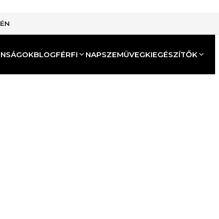
TÉN
ONSÁGOK
BLOG
FÉRFI
NAPSZEMÜVEG
KIEGÉSZÍTŐK