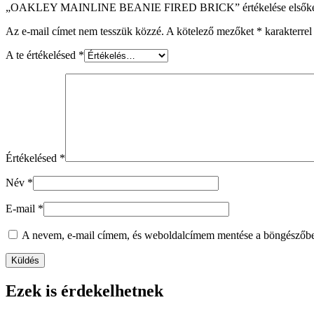
„OAKLEY MAINLINE BEANIE FIRED BRICK” értékelése elsőké
Az e-mail címet nem tesszük közzé.
A kötelező mezőket
*
karakterrel 
A te értékelésed
*
Értékelésed
*
Név
*
E-mail
*
A nevem, e-mail címem, és weboldalcímem mentése a böngészőb
Ezek is érdekelhetnek