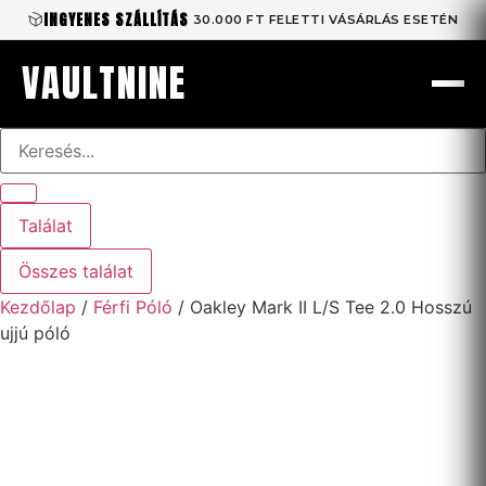
Ugrás
INGYENES SZÁLLÍTÁS
30.000 FT FELETTI VÁSÁRLÁS ESETÉN
a
tartalomhoz
VAULTNINE
Search
...
Találat
Összes találat
Kezdőlap
/
Férfi Póló
/ Oakley Mark II L/S Tee 2.0 Hosszú
ujjú póló