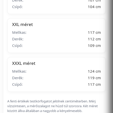
Derék:
107 cm
Csípő:
104 cm
XXL méret
Mellkas:
117 cm
Derék:
112 cm
Csípő:
109 cm
XXXL méret
Mellkas:
124 cm
Derék:
119 cm
Csípő:
117 cm
A fenti értékek testkörfogatot jelölnek centiméterben. Mérj
vízszintesen, a mérőszalagot ne húzd túl szorosra. Két méret
között állva általában a nagyobb a kényelmesebb.