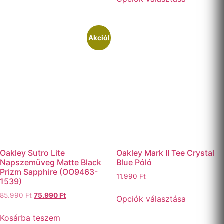
a
terméknek
termékne
több
több
variációja
variációja
Akció!
van.
van.
A
A
változatok
változato
a
a
termékoldalon
termékold
választhatók
választha
ki
ki
Oakley Sutro Lite
Oakley Mark II Tee Crystal
Napszemüveg Matte Black
Blue Póló
Prizm Sapphire (OO9463-
11.990
Ft
1539)
Ennek
Original
Current
85.990
Ft
75.990
Ft
Opciók választása
a
price
price
termékne
was:
is:
Kosárba teszem