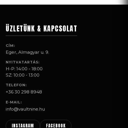
variációja
van.
A
változatok
ÜZLETÜNK & KAPCSOLAT
a
termékoldalon
CÍM:
választhatók
Eger, Almagyar u. 9.
ki
NYITVATARTÁS:
H-P: 14:00 - 18:00
SZ: 10:00 - 13:00
TELEFON:
+36 30 298 8948
E-MAIL:
info@vaultnine.hu
INSTAGRAM
FACEBOOK