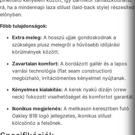
rá, ha a mindennapi laza stílust (laid-back style) részesíted
előnyben.
Főbb tulajdonságok:
Extra meleg:
A hosszú ujjak gondoskodnak a
szükséges plusz melegről a hűvösebb időjárási
körülmények között.
Zavartalan komfort:
A bordázott gallér és a lapos
varrási technológia (flat seam construction)
megbízható, irritációmentes kényelmet nyújtanak.
Kényelmes kialakítás:
A kerek nyakú dizájn (crew
neck) fokozott viselhetőséget és komfortot garantál.
Ikonikus megjelenés:
A mellkason keresztben futó
Oakley B1B logó jellegzetes, ikonikus stílust
kölcsönöz a felsőnek.