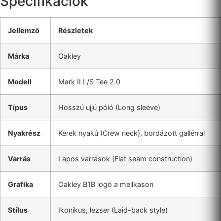
Specifikációk
Jellemző
Részletek
Márka
Oakley
Modell
Mark II L/S Tee 2.0
Típus
Hosszú ujjú póló (Long sleeve)
Nyakrész
Kerek nyakú (Crew neck), bordázott gallérral
Varrás
Lapos varrások (Flat seam construction)
Grafika
Oakley B1B logó a mellkason
Stílus
Ikonikus, lezser (Laid-back style)