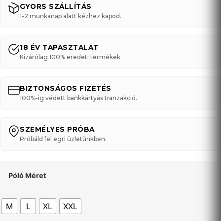
GYORS SZÁLLÍTÁS
1-2 munkanap alatt kézhez kapod.
18 ÉV TAPASZTALAT
Kizárólag 100% eredeti termékek.
BIZTONSÁGOS FIZETÉS
100%-ig védett bankkártyás tranzakció.
SZEMÉLYES PRÓBA
Próbáld fel egri üzletünkben.
Póló Méret
M
L
XL
XXL