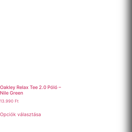
85.990 Ft.
75.990 Ft.
több
variációja
van.
A
változato
a
termékold
választha
ki
Oakley Relax Tee 2.0 Póló –
Nile Green
13.990
Ft
Ennek
Opciók választása
a
terméknek
több