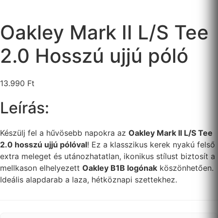
Oakley Mark II L/S Tee
2.0 Hosszú ujjú póló
13.990
Ft
Leírás:
Készülj fel a hűvösebb napokra az
Oakley Mark II L/S Tee
2.0 hosszú ujjú pólóval
! Ez a klasszikus kerek nyakú felső
extra meleget és utánozhatatlan, ikonikus stílust biztosít a
mellkason elhelyezett
Oakley B1B logónak
köszönhetően.
Ideális alapdarab a laza, hétköznapi szettekhez.