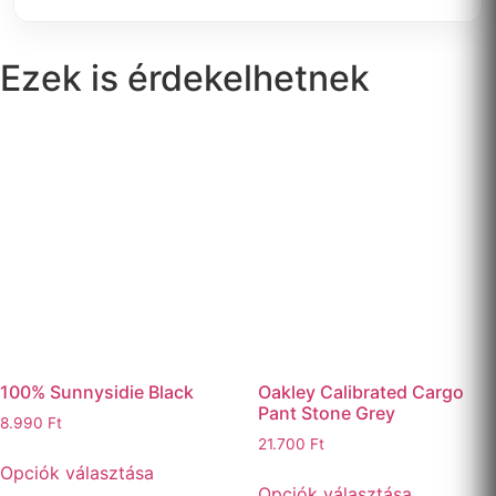
Ezek is érdekelhetnek
100% Sunnysidie Black
Oakley Calibrated Cargo
Pant Stone Grey
8.990
Ft
21.700
Ft
Ennek
Opciók választása
Ennek
a
Opciók választása