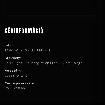
CÉGINFORMÁCIÓ
Név:
TARAI-KERESKEDELMI KFT.
Székhely:
3300 Eger, Telekessy István utca 12. 2.em. 25.ajtó
Adószám:
26238401-2-10
Cégjegyzékszám:
10-09-036667