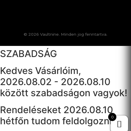
© 2026 Vaultnine. Minden jog fenntartva.
SZABADSÁG
Kedves Vásárlóim,
2026.08.02 - 2026.08.10
között szabadságon vagyok!
Rendeléseket 2026.08.10
0
hétfőn tudom feldolgozni!