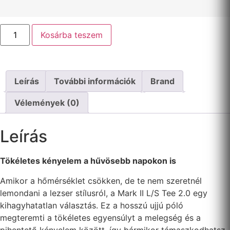
Oakley
Kosárba teszem
Mark
II
L/S
Tee
2.0
Hosszú
Leírás
További információk
Brand
ujjú
póló
mennyiség
Vélemények (0)
Leírás
Tökéletes kényelem a hűvösebb napokon is
Amikor a hőmérséklet csökken, de te nem szeretnél
lemondani a lezser stílusról, a Mark II L/S Tee 2.0 egy
kihagyhatatlan választás. Ez a hosszú ujjú póló
megteremti a tökéletes egyensúlyt a melegség és a
pihentető kényelem között, így bármikor támaszkodhatsz